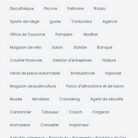
Discothèque
Piscine
Patinoire
Radio
Sports de neige
guide
Traducteur
Agence
Office de Tourisme
Pompiers
Abattoir
Magasin de vélo
Salon
Styliste
Banque
Courtier financier
Gestion d'entreprises
Filature
Vente de piece automobile
Ambulancier
tapissier
Magasin de puériculture
Parcs d'attractions et de loisirs
Musée
Minoterie
Coworking
Agent de sécurité
Cordonnier
Tatoueur
Coach
Forgeron
Animalerie
Conseiller
Imprimeur
Activités aériennes - Parachute - Parapente - Baptême de l'air