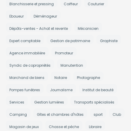
Blanchisserie et pressing
Coiffeur
Couturier
Eboueur
Déménageur
Dépôts-ventes - Achat et revente
Mécanicien
Expert comptable
Gestion de patrimoine
Graphiste
Agence immobilière
Promoteur
Syndic de copropriétés
Manutention
Marchand de biens
Notaire
Photographe
Pompes funèbres
Journalisme
Institut de beauté
Services
Gestion lumières
Transports spécialisés
Camping
Gîtes et chambres d'hôtes
sport
Club
Magasin de jeux
Chasse et pêche
Libraire