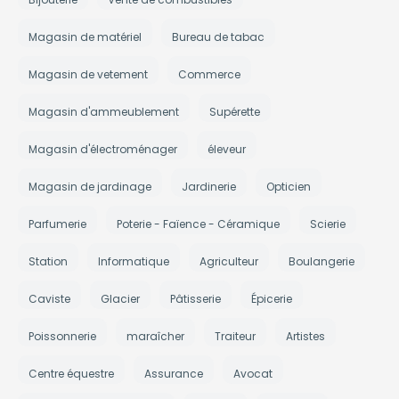
Magasin de matériel
Bureau de tabac
Magasin de vetement
Commerce
Magasin d'ammeublement
Supérette
Magasin d'électroménager
éleveur
Magasin de jardinage
Jardinerie
Opticien
Parfumerie
Poterie - Faïence - Céramique
Scierie
Station
Informatique
Agriculteur
Boulangerie
Caviste
Glacier
Pâtisserie
Épicerie
Poissonnerie
maraîcher
Traiteur
Artistes
Centre équestre
Assurance
Avocat