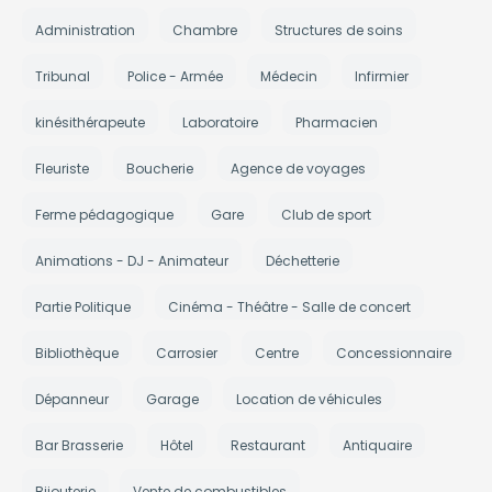
Administration
Chambre
Structures de soins
Tribunal
Police - Armée
Médecin
Infirmier
kinésithérapeute
Laboratoire
Pharmacien
Fleuriste
Boucherie
Agence de voyages
Ferme pédagogique
Gare
Club de sport
Animations - DJ - Animateur
Déchetterie
Partie Politique
Cinéma - Théâtre - Salle de concert
Bibliothèque
Carrosier
Centre
Concessionnaire
Dépanneur
Garage
Location de véhicules
Bar Brasserie
Hôtel
Restaurant
Antiquaire
Bijouterie
Vente de combustibles