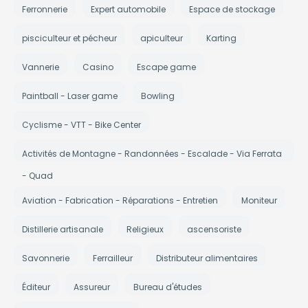
Ferronnerie
Expert automobile
Espace de stockage
pisciculteur et pécheur
apiculteur
Karting
Vannerie
Casino
Escape game
Paintball - Laser game
Bowling
Cyclisme - VTT - Bike Center
Activités de Montagne - Randonnées - Escalade - Via Ferrata
- Quad
Aviation - Fabrication - Réparations - Entretien
Moniteur
Distillerie artisanale
Religieux
ascensoriste
Savonnerie
Ferrailleur
Distributeur alimentaires
Éditeur
Assureur
Bureau d'études