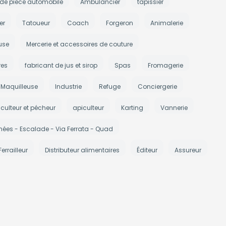
 de piece automobile
Ambulancier
tapissier
er
Tatoueur
Coach
Forgeron
Animalerie
use
Mercerie et accessoires de couture
res
fabricant de jus et sirop
Spas
Fromagerie
Maquilleuse
Industrie
Refuge
Conciergerie
iculteur et pécheur
apiculteur
Karting
Vannerie
ées - Escalade - Via Ferrata - Quad
Ferrailleur
Distributeur alimentaires
Éditeur
Assureur