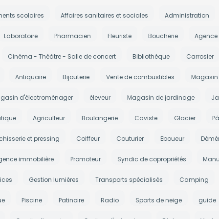
ments scolaires
Affaires sanitaires et sociales
Administration
Laboratoire
Pharmacien
Fleuriste
Boucherie
Agence
Cinéma - Théâtre - Salle de concert
Bibliothèque
Carrosier
Antiquaire
Bijouterie
Vente de combustibles
Magasin 
gasin d'électroménager
éleveur
Magasin de jardinage
Ja
tique
Agriculteur
Boulangerie
Caviste
Glacier
Pâ
chisserie et pressing
Coiffeur
Couturier
Eboueur
Démé
gence immobilière
Promoteur
Syndic de copropriétés
Manu
ices
Gestion lumières
Transports spécialisés
Camping
ue
Piscine
Patinoire
Radio
Sports de neige
guide