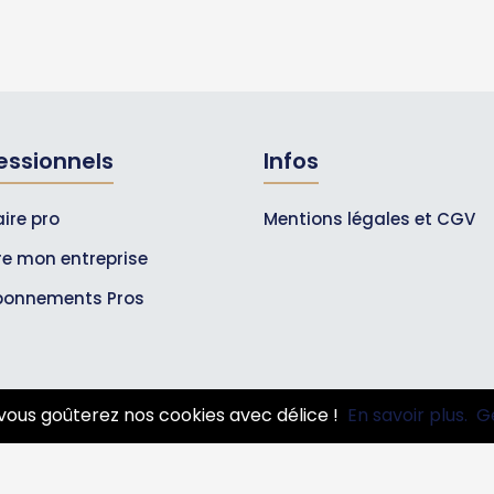
essionnels
Infos
ire pro
Mentions légales et CGV
ire mon entreprise
bonnements Pros
vous goûterez nos cookies avec délice !
En savoir plus.
G