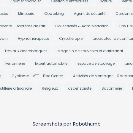
Courtier financier
Gestion d'entreprises
Filature
Vente
usée
Minoterie
Coworking
Agent de sécurité
Cordonni
apente - Baptême de l'air
Collectivités & Administration
Tiny Ho
ivain
Hypnothérapeute
Cryothérapie
producteur de confitu
Travaux accrobatiques
Magasin de souvenirs et d'artisanat
Ferronnerie
Expert automobile
Espace de stockage
pisc
g
Cyclisme - VTT - Bike Center
Activités de Montagne - Randonn
stillerie artisanale
Religieux
ascensoriste
Savonnerie
Screenshots par Robothumb