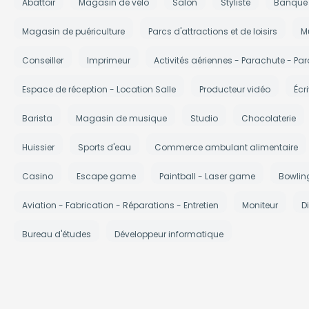
Abattoir
Magasin de vélo
Salon
Styliste
Banque
Magasin de puériculture
Parcs d'attractions et de loisirs
M
Conseiller
Imprimeur
Activités aériennes - Parachute - Par
Espace de réception - Location Salle
Producteur vidéo
Écr
Barista
Magasin de musique
Studio
Chocolaterie
Huissier
Sports d'eau
Commerce ambulant alimentaire
Casino
Escape game
Paintball - Laser game
Bowlin
Aviation - Fabrication - Réparations - Entretien
Moniteur
Di
Bureau d'études
Développeur informatique