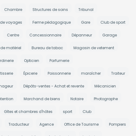
Chambre
Structures de soins
Tribunal
 de voyages
Ferme pédagogique
Gare
Club de sport
Centre
Concessionnaire
Dépanneur
Garage
de matériel
Bureau de tabac
Magasin de vetement
rdinerie
Opticien
Parfumerie
tisserie
Épicerie
Poissonnerie
maraîcher
Traiteur
nageur
Dépôts-ventes - Achat et revente
Mécanicien
tention
Marchand de biens
Notaire
Photographe
Gîtes et chambres d'hôtes
sport
Club
Traducteur
Agence
Office de Tourisme
Pompiers