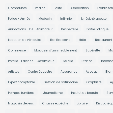
Communes
mairie
Poste
Association
Etablisse
Police - Armée
Médecin
Infirmier
kinésithérapeute
Animations - DJ - Animateur
Déchetterie
Partie Politique
Location de véhicules
Bar Brasserie
Hôtel
Restaurant
Commerce
Magasin d'ammeublement
Supérette
Ma
Poterie - Faïence - Céramique
Scierie
Station
Informa
Artistes
Centre équestre
Assurance
Avocat
Blan
Expert comptable
Gestion de patrimoine
Graphiste
A
Pompes funèbres
Journalisme
Institut de beauté
Serv
Magasin de jeux
Chasse et pêche
Libraire
Discothèq