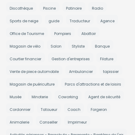
Discothèque
Piscine
Patinoire
Radio
Sports de neige
guide
Traducteur
Agence
Office de Tourisme
Pompiers
Abattoir
Magasin de vélo
Salon
Styliste
Banque
Courtier financier
Gestion d'entreprises
Filature
Vente de piece automobile
Ambulancier
tapissier
Magasin de puériculture
Parcs d'attractions et de loisirs
Musée
Minoterie
Coworking
Agent de sécurité
Cordonnier
Tatoueur
Coach
Forgeron
Animalerie
Conseiller
Imprimeur
Activités aériennes - Parachute - Parapente - Baptême de l'air