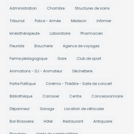
Administration
Chambre
Structures de soins
Tribunal
Police - Armée
Médecin
Infirmier
kinésithérapeute
Laboratoire
Pharmacien
Fleuriste
Boucherie
Agence de voyages
Ferme pédagogique
Gare
Club de sport
Animations - DJ - Animateur
Déchetterie
Partie Politique
Cinéma - Théâtre - Salle de concert
Bibliothèque
Carrosier
Centre
Concessionnaire
Dépanneur
Garage
Location de véhicules
Bar Brasserie
Hôtel
Restaurant
Antiquaire
Bijouterie
Vente de combustibles