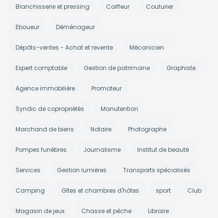
Blanchisserie et pressing
Coiffeur
Couturier
Eboueur
Déménageur
Dépôts-ventes - Achat et revente
Mécanicien
Expert comptable
Gestion de patrimoine
Graphiste
Agence immobilière
Promoteur
Syndic de copropriétés
Manutention
Marchand de biens
Notaire
Photographe
Pompes funèbres
Journalisme
Institut de beauté
Services
Gestion lumières
Transports spécialisés
Camping
Gîtes et chambres d'hôtes
sport
Club
Magasin de jeux
Chasse et pêche
Libraire