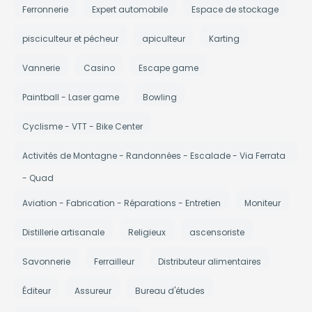
Ferronnerie
Expert automobile
Espace de stockage
pisciculteur et pécheur
apiculteur
Karting
Vannerie
Casino
Escape game
Paintball - Laser game
Bowling
Cyclisme - VTT - Bike Center
Activités de Montagne - Randonnées - Escalade - Via Ferrata
- Quad
Aviation - Fabrication - Réparations - Entretien
Moniteur
Distillerie artisanale
Religieux
ascensoriste
Savonnerie
Ferrailleur
Distributeur alimentaires
Éditeur
Assureur
Bureau d'études