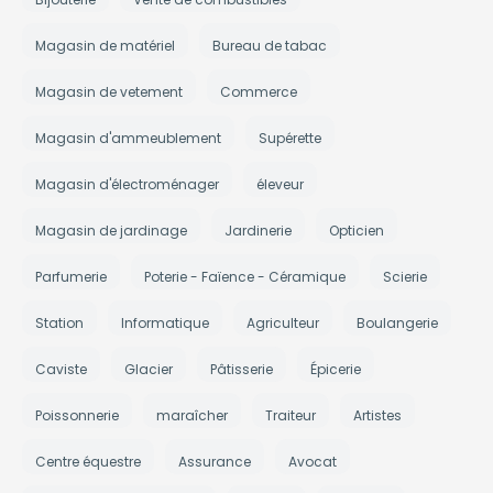
Magasin de matériel
Bureau de tabac
Magasin de vetement
Commerce
Magasin d'ammeublement
Supérette
Magasin d'électroménager
éleveur
Magasin de jardinage
Jardinerie
Opticien
Parfumerie
Poterie - Faïence - Céramique
Scierie
Station
Informatique
Agriculteur
Boulangerie
Caviste
Glacier
Pâtisserie
Épicerie
Poissonnerie
maraîcher
Traiteur
Artistes
Centre équestre
Assurance
Avocat