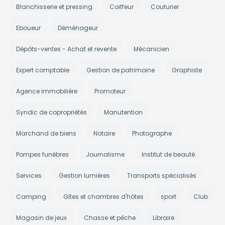
Blanchisserie et pressing
Coiffeur
Couturier
Eboueur
Déménageur
Dépôts-ventes - Achat et revente
Mécanicien
Expert comptable
Gestion de patrimoine
Graphiste
Agence immobilière
Promoteur
Syndic de copropriétés
Manutention
Marchand de biens
Notaire
Photographe
Pompes funèbres
Journalisme
Institut de beauté
Services
Gestion lumières
Transports spécialisés
Camping
Gîtes et chambres d'hôtes
sport
Club
Magasin de jeux
Chasse et pêche
Libraire