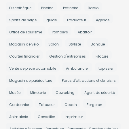
Discothèque
Piscine
Patinoire
Radio
Sports de neige
guide
Traducteur
Agence
Office de Tourisme
Pompiers
Abattoir
Magasin de vélo
Salon
Styliste
Banque
Courtier financier
Gestion d'entreprises
Filature
Vente de piece automobile
Ambulancier
tapissier
Magasin de puériculture
Parcs d'attractions et de loisirs
Musée
Minoterie
Coworking
Agent de sécurité
Cordonnier
Tatoueur
Coach
Forgeron
Animalerie
Conseiller
Imprimeur
Activités aériennes - Parachute - Parapente - Baptême de l'air