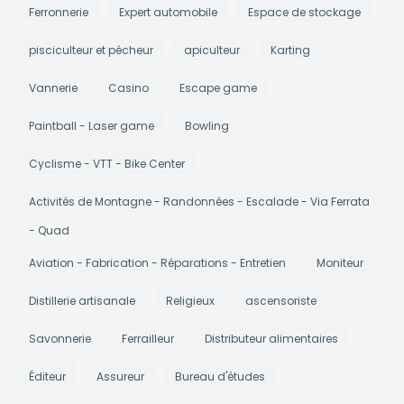
Ferronnerie
Expert automobile
Espace de stockage
pisciculteur et pécheur
apiculteur
Karting
Vannerie
Casino
Escape game
Paintball - Laser game
Bowling
Cyclisme - VTT - Bike Center
Activités de Montagne - Randonnées - Escalade - Via Ferrata
- Quad
Aviation - Fabrication - Réparations - Entretien
Moniteur
Distillerie artisanale
Religieux
ascensoriste
Savonnerie
Ferrailleur
Distributeur alimentaires
Éditeur
Assureur
Bureau d'études