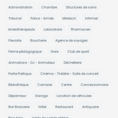
Administration
Chambre
Structures de soins
Tribunal
Police - Armée
Médecin
Infirmier
kinésithérapeute
Laboratoire
Pharmacien
Fleuriste
Boucherie
Agence de voyages
Ferme pédagogique
Gare
Club de sport
Animations - DJ - Animateur
Déchetterie
Partie Politique
Cinéma - Théâtre - Salle de concert
Bibliothèque
Carrosier
Centre
Concessionnaire
Dépanneur
Garage
Location de véhicules
Bar Brasserie
Hôtel
Restaurant
Antiquaire
Bijouterie
Vente de combustibles