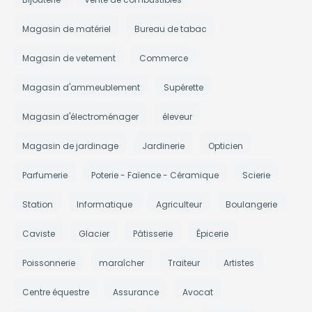
Magasin de matériel
Bureau de tabac
Magasin de vetement
Commerce
Magasin d'ammeublement
Supérette
Magasin d'électroménager
éleveur
Magasin de jardinage
Jardinerie
Opticien
Parfumerie
Poterie - Faïence - Céramique
Scierie
Station
Informatique
Agriculteur
Boulangerie
Caviste
Glacier
Pâtisserie
Épicerie
Poissonnerie
maraîcher
Traiteur
Artistes
Centre équestre
Assurance
Avocat