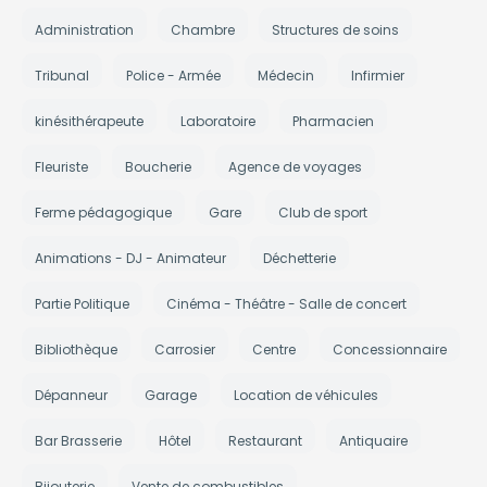
Administration
Chambre
Structures de soins
Tribunal
Police - Armée
Médecin
Infirmier
kinésithérapeute
Laboratoire
Pharmacien
Fleuriste
Boucherie
Agence de voyages
Ferme pédagogique
Gare
Club de sport
Animations - DJ - Animateur
Déchetterie
Partie Politique
Cinéma - Théâtre - Salle de concert
Bibliothèque
Carrosier
Centre
Concessionnaire
Dépanneur
Garage
Location de véhicules
Bar Brasserie
Hôtel
Restaurant
Antiquaire
Bijouterie
Vente de combustibles