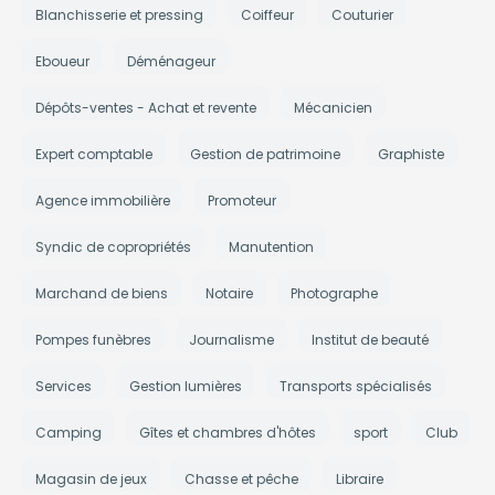
Blanchisserie et pressing
Coiffeur
Couturier
Eboueur
Déménageur
Dépôts-ventes - Achat et revente
Mécanicien
Expert comptable
Gestion de patrimoine
Graphiste
Agence immobilière
Promoteur
Syndic de copropriétés
Manutention
Marchand de biens
Notaire
Photographe
Pompes funèbres
Journalisme
Institut de beauté
Services
Gestion lumières
Transports spécialisés
Camping
Gîtes et chambres d'hôtes
sport
Club
Magasin de jeux
Chasse et pêche
Libraire