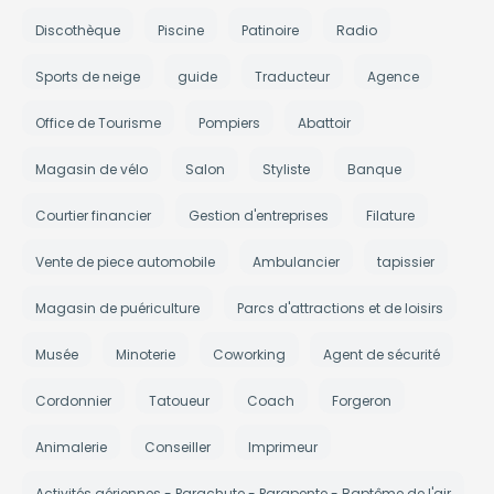
Discothèque
Piscine
Patinoire
Radio
Sports de neige
guide
Traducteur
Agence
Office de Tourisme
Pompiers
Abattoir
Magasin de vélo
Salon
Styliste
Banque
Courtier financier
Gestion d'entreprises
Filature
Vente de piece automobile
Ambulancier
tapissier
Magasin de puériculture
Parcs d'attractions et de loisirs
Musée
Minoterie
Coworking
Agent de sécurité
Cordonnier
Tatoueur
Coach
Forgeron
Animalerie
Conseiller
Imprimeur
Activités aériennes - Parachute - Parapente - Baptême de l'air