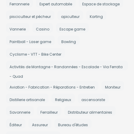
Ferronnerie
Expert automobile
Espace de stockage
pisciculteur et pécheur
apiculteur
Karting
Vannerie
Casino
Escape game
Paintball - Laser game
Bowling
Cyclisme - VTT - Bike Center
Activités de Montagne - Randonnées - Escalade - Via Ferrata
- Quad
Aviation - Fabrication - Réparations - Entretien
Moniteur
Distillerie artisanale
Religieux
ascensoriste
Savonnerie
Ferrailleur
Distributeur alimentaires
Éditeur
Assureur
Bureau d'études