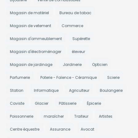
Magasin de matériel
Bureau de tabac
Magasin de vetement
Commerce
Magasin d'ammeublement
Supérette
Magasin d'électroménager
éleveur
Magasin de jardinage
Jardinerie
Opticien
Parfumerie
Poterie - Faïence - Céramique
Scierie
Station
Informatique
Agriculteur
Boulangerie
Caviste
Glacier
Pâtisserie
Épicerie
Poissonnerie
maraîcher
Traiteur
Artistes
Centre équestre
Assurance
Avocat