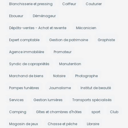
Blanchisserie et pressing
Coiffeur
Couturier
Eboueur
Déménageur
Dépôts-ventes - Achat et revente
Mécanicien
Expert comptable
Gestion de patrimoine
Graphiste
Agence immobilière
Promoteur
Syndic de copropriétés
Manutention
Marchand de biens
Notaire
Photographe
Pompes funèbres
Journalisme
Institut de beauté
Services
Gestion lumières
Transports spécialisés
Camping
Gîtes et chambres d'hôtes
sport
Club
Magasin de jeux
Chasse et pêche
Libraire