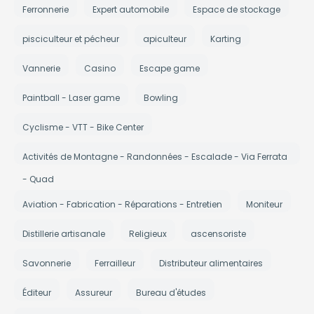
Ferronnerie
Expert automobile
Espace de stockage
pisciculteur et pécheur
apiculteur
Karting
Vannerie
Casino
Escape game
Paintball - Laser game
Bowling
Cyclisme - VTT - Bike Center
Activités de Montagne - Randonnées - Escalade - Via Ferrata
- Quad
Aviation - Fabrication - Réparations - Entretien
Moniteur
Distillerie artisanale
Religieux
ascensoriste
Savonnerie
Ferrailleur
Distributeur alimentaires
Éditeur
Assureur
Bureau d'études