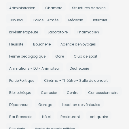
Administration
Chambre
Structures de soins
Tribunal
Police - Armée
Médecin
Infirmier
kinésithérapeute
Laboratoire
Pharmacien
Fleuriste
Boucherie
Agence de voyages
Ferme pédagogique
Gare
Club de sport
Animations - DJ - Animateur
Déchetterie
Partie Politique
Cinéma - Théâtre - Salle de concert
Bibliothèque
Carrosier
Centre
Concessionnaire
Dépanneur
Garage
Location de véhicules
Bar Brasserie
Hôtel
Restaurant
Antiquaire
Bijouterie
Vente de combustibles