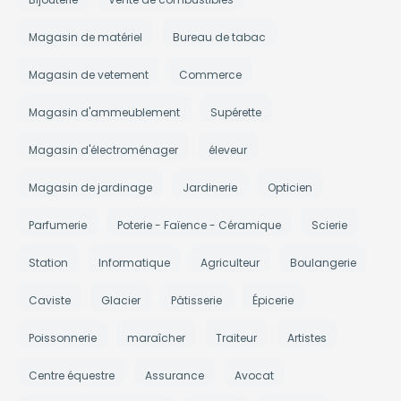
Magasin de matériel
Bureau de tabac
Magasin de vetement
Commerce
Magasin d'ammeublement
Supérette
Magasin d'électroménager
éleveur
Magasin de jardinage
Jardinerie
Opticien
Parfumerie
Poterie - Faïence - Céramique
Scierie
Station
Informatique
Agriculteur
Boulangerie
Caviste
Glacier
Pâtisserie
Épicerie
Poissonnerie
maraîcher
Traiteur
Artistes
Centre équestre
Assurance
Avocat