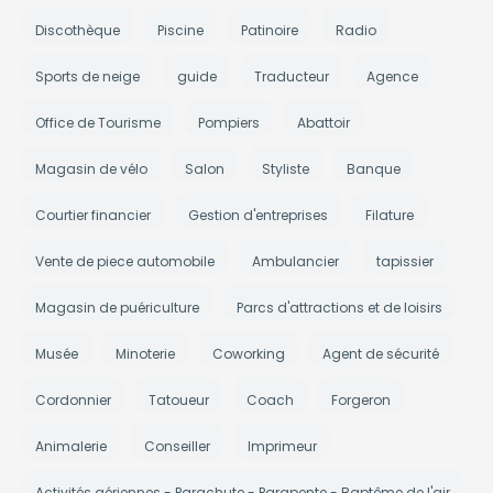
Discothèque
Piscine
Patinoire
Radio
Sports de neige
guide
Traducteur
Agence
Office de Tourisme
Pompiers
Abattoir
Magasin de vélo
Salon
Styliste
Banque
Courtier financier
Gestion d'entreprises
Filature
Vente de piece automobile
Ambulancier
tapissier
Magasin de puériculture
Parcs d'attractions et de loisirs
Musée
Minoterie
Coworking
Agent de sécurité
Cordonnier
Tatoueur
Coach
Forgeron
Animalerie
Conseiller
Imprimeur
Activités aériennes - Parachute - Parapente - Baptême de l'air