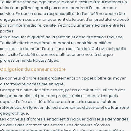
Toutle05 se réserve également le droit d'exclure à tout moment un
utilisateur qu'il ne jugerait plus correspondre à l'esprit de son
service. En aucun cas, la responsabilité de Toutle05 ne pourra être
engagée en cas de manquement de la part d'un prestataire trouvé
par son intermédiaire, ce site n'étant qu'un intermédiaire entre les
parties.
Afin d'évaluer la qualité de la relation et de la prestation réalisée,
Toutle05 effectue systématiquement un contrôle qualité en
sollicitant le donneur d'ordre sur sa satisfaction. Cet avis est publié
sur le site Toutle05 et permet d'attribuer une note à chaque
professionnel du Hautes Alpes.
Obligation du donneur d'ordre
Le donneur d'ordre saisit gratuitement son appel d'offre au moyen
du formulaire accessible en ligne.
Cet appel d'offre doit être exacte, précis et exhaustif, utiliser à des
fins personnelles et pour des projets réels et sérieux. Lesquels
appels d'offre ainsi détaillés seront transmis aux prestataires
référencés, en fonction de leurs domaines d'activité et de leur zone
géographique.
Les donneurs d'ordres s'engagent à indiquer dans leurs demandes
de devis des informations exactes. Les donneurs d'ordres
s'engagent à informer Toutle05 dès qu'ils n'ont plus besoin d'être