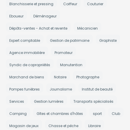
Blanchisserie et pressing
Coiffeur
Couturier
Eboueur
Déménageur
Dépôts-ventes - Achat et revente
Mécanicien
Expert comptable
Gestion de patrimoine
Graphiste
Agence immobilière
Promoteur
Syndic de copropriétés
Manutention
Marchand de biens
Notaire
Photographe
Pompes funèbres
Journalisme
Institut de beauté
Services
Gestion lumières
Transports spécialisés
Camping
Gîtes et chambres d'hôtes
sport
Club
Magasin de jeux
Chasse et pêche
Libraire