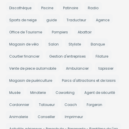
Discothèque
Piscine
Patinoire
Radio
Sports de neige
guide
Traducteur
Agence
Office de Tourisme
Pompiers
Abattoir
Magasin de vélo
Salon
Styliste
Banque
Courtier financier
Gestion d'entreprises
Filature
Vente de piece automobile
Ambulancier
tapissier
Magasin de puériculture
Parcs d'attractions et de loisirs
Musée
Minoterie
Coworking
Agent de sécurité
Cordonnier
Tatoueur
Coach
Forgeron
Animalerie
Conseiller
Imprimeur
Activités aériennes - Parachute - Parapente - Baptême de l'air