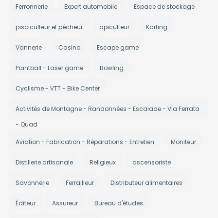
Ferronnerie
Expert automobile
Espace de stockage
pisciculteur et pécheur
apiculteur
Karting
Vannerie
Casino
Escape game
Paintball - Laser game
Bowling
Cyclisme - VTT - Bike Center
Activités de Montagne - Randonnées - Escalade - Via Ferrata
- Quad
Aviation - Fabrication - Réparations - Entretien
Moniteur
Distillerie artisanale
Religieux
ascensoriste
Savonnerie
Ferrailleur
Distributeur alimentaires
Éditeur
Assureur
Bureau d'études