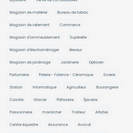
Magasin de matériel
Bureau de tabac
Magasin de vetement
Commerce
Magasin d'ammeublement
Supérette
Magasin d'électroménager
éleveur
Magasin de jardinage
Jardinerie
Opticien
Parfumerie
Poterie - Faïence - Céramique
Scierie
Station
Informatique
Agriculteur
Boulangerie
Caviste
Glacier
Pâtisserie
Épicerie
Poissonnerie
maraîcher
Traiteur
Artistes
Centre équestre
Assurance
Avocat