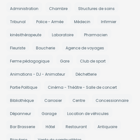
Administration
Chambre
Structures de soins
Tribunal
Police - Armée
Médecin
Infirmier
kinésithérapeute
Laboratoire
Pharmacien
Fleuriste
Boucherie
Agence de voyages
Ferme pédagogique
Gare
Club de sport
Animations - DJ - Animateur
Déchetterie
Partie Politique
Cinéma - Théâtre - Salle de concert
Bibliothèque
Carrosier
Centre
Concessionnaire
Dépanneur
Garage
Location de véhicules
Bar Brasserie
Hôtel
Restaurant
Antiquaire
Bijouterie
Vente de combustibles