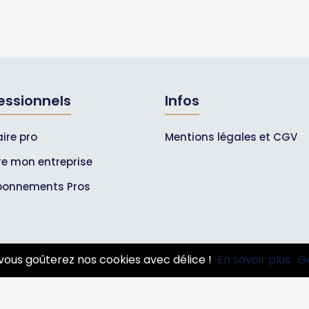
essionnels
Infos
ire pro
Mentions légales et CGV
ire mon entreprise
bonnements Pros
vous goûterez nos cookies avec délice !
En savoir plus.
G