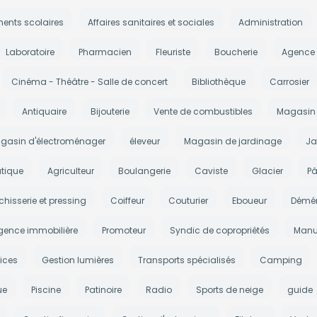
ments scolaires
Affaires sanitaires et sociales
Administration
Laboratoire
Pharmacien
Fleuriste
Boucherie
Agence
Cinéma - Théâtre - Salle de concert
Bibliothèque
Carrosier
Antiquaire
Bijouterie
Vente de combustibles
Magasin 
gasin d'électroménager
éleveur
Magasin de jardinage
Ja
tique
Agriculteur
Boulangerie
Caviste
Glacier
Pâ
chisserie et pressing
Coiffeur
Couturier
Eboueur
Démé
gence immobilière
Promoteur
Syndic de copropriétés
Manu
ices
Gestion lumières
Transports spécialisés
Camping
ue
Piscine
Patinoire
Radio
Sports de neige
guide