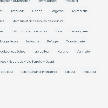
 de piece automobile
Ambulancier
tapissier
er
Tatoueur
Coach
Forgeron
Animalerie
use
Mercerie et accessoires de couture
res
fabricant de jus et sirop
Spas
Fromagerie
Maquilleuse
Industrie
Refuge
Conciergerie
iculteur et pécheur
apiculteur
Karting
Vannerie
ées - Escalade - Via Ferrata - Quad
Ferrailleur
Distributeur alimentaires
Éditeur
Assureur