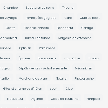
Chambre
Structures de soins
Tribunal
 de voyages
Ferme pédagogique
Gare
Club de sport
Centre
Concessionnaire
Dépanneur
Garage
de matériel
Bureau de tabac
Magasin de vetement
rdinerie
Opticien
Parfumerie
tisserie
Épicerie
Poissonnerie
maraîcher
Traiteur
nageur
Dépôts-ventes - Achat et revente
Mécanicien
tention
Marchand de biens
Notaire
Photographe
Gîtes et chambres d'hôtes
sport
Club
Traducteur
Agence
Office de Tourisme
Pompiers