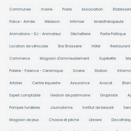
Communes
mairie
Poste
Association
Etablisse
Police - Armée
Médecin
Infirmier
kinésithérapeute
Animations - DJ - Animateur
Déchetterie
Partie Politique
Location de véhicules
Bar Brasserie
Hôtel
Restaurant
Commerce
Magasin d'ammeublement
Supérette
Ma
Poterie - Faïence - Céramique
Scierie
Station
Informa
Artistes
Centre équestre
Assurance
Avocat
Blan
Expert comptable
Gestion de patrimoine
Graphiste
A
Pompes funèbres
Journalisme
Institut de beauté
Serv
Magasin de jeux
Chasse et pêche
Libraire
Discothèq