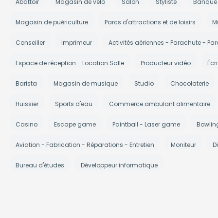
Abattoir
Magasin de vélo
Salon
Styliste
Banque
Magasin de puériculture
Parcs d'attractions et de loisirs
M
Conseiller
Imprimeur
Activités aériennes - Parachute - Par
Espace de réception - Location Salle
Producteur vidéo
Écr
Barista
Magasin de musique
Studio
Chocolaterie
Huissier
Sports d'eau
Commerce ambulant alimentaire
Casino
Escape game
Paintball - Laser game
Bowlin
Aviation - Fabrication - Réparations - Entretien
Moniteur
Di
Bureau d'études
Développeur informatique