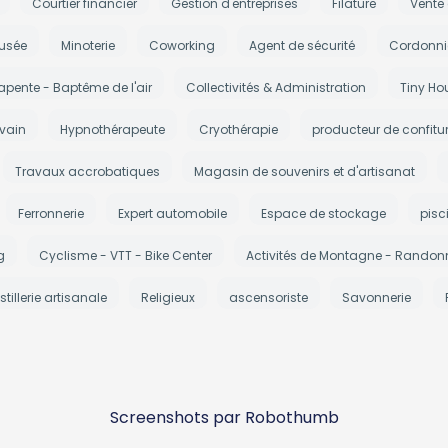
Courtier financier
Gestion d'entreprises
Filature
Vente
usée
Minoterie
Coworking
Agent de sécurité
Cordonni
apente - Baptême de l'air
Collectivités & Administration
Tiny Ho
ivain
Hypnothérapeute
Cryothérapie
producteur de confitu
Travaux accrobatiques
Magasin de souvenirs et d'artisanat
Ferronnerie
Expert automobile
Espace de stockage
pisc
g
Cyclisme - VTT - Bike Center
Activités de Montagne - Randonn
stillerie artisanale
Religieux
ascensoriste
Savonnerie
Screenshots par Robothumb