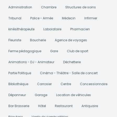
Administration
Chambre
Structures de soins
Tribunal
Police - Armée
Médecin
Infirmier
kinésithérapeute
Laboratoire
Pharmacien
Fleuriste
Boucherie
Agence de voyages
Ferme pédagogique
Gare
Club de sport
Animations - DJ - Animateur
Déchetterie
Partie Politique
Cinéma - Théâtre - Salle de concert
Bibliothèque
Carrosier
Centre
Concessionnaire
Dépanneur
Garage
Location de véhicules
Bar Brasserie
Hôtel
Restaurant
Antiquaire
Bijouterie
Vente de combustibles