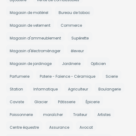
Magasin de matériel
Bureau de tabac
Magasin de vetement
Commerce
Magasin d'ammeublement
Supérette
Magasin d'électroménager
éleveur
Magasin de jardinage
Jardinerie
Opticien
Parfumerie
Poterie - Faïence - Céramique
Scierie
Station
Informatique
Agriculteur
Boulangerie
Caviste
Glacier
Pâtisserie
Épicerie
Poissonnerie
maraîcher
Traiteur
Artistes
Centre équestre
Assurance
Avocat