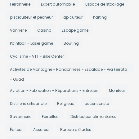
Ferronnerie
Expert automobile
Espace de stockage
pisciculteur et pécheur
apiculteur
Karting
Vannerie
Casino
Escape game
Paintball - Laser game
Bowling
Cyclisme - VTT - Bike Center
Activités de Montagne - Randonnées - Escalade - Via Ferrata
- Quad
Aviation - Fabrication - Réparations - Entretien
Moniteur
Distillerie artisanale
Religieux
ascensoriste
Savonnerie
Ferrailleur
Distributeur alimentaires
Éditeur
Assureur
Bureau d'études