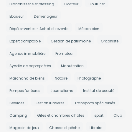
Blanchisserie et pressing
Coiffeur
Couturier
Eboueur
Déménageur
Dépôts-ventes - Achat et revente
Mécanicien
Expert comptable
Gestion de patrimoine
Graphiste
Agence immobilière
Promoteur
Syndic de copropriétés
Manutention
Marchand de biens
Notaire
Photographe
Pompes funèbres
Journalisme
Institut de beauté
Services
Gestion lumières
Transports spécialisés
Camping
Gîtes et chambres d'hôtes
sport
Club
Magasin de jeux
Chasse et pêche
Libraire