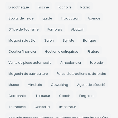
Discothèque
Piscine
Patinoire
Radio
Sports de neige
guide
Traducteur
Agence
Office de Tourisme
Pompiers
Abattoir
Magasin de vélo
Salon
Styliste
Banque
Courtier financier
Gestion d'entreprises
Filature
Vente de piece automobile
Ambulancier
tapissier
Magasin de puériculture
Parcs d'attractions et de loisirs
Musée
Minoterie
Coworking
Agent de sécurité
Cordonnier
Tatoueur
Coach
Forgeron
Animalerie
Conseiller
Imprimeur
Activités aériennes - Parachute - Parapente - Baptême de l'air