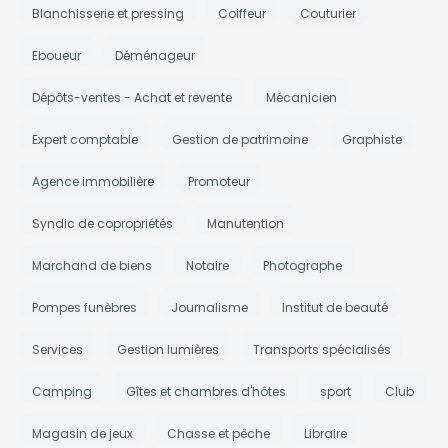
Blanchisserie et pressing
Coiffeur
Couturier
Eboueur
Déménageur
Dépôts-ventes - Achat et revente
Mécanicien
Expert comptable
Gestion de patrimoine
Graphiste
Agence immobilière
Promoteur
Syndic de copropriétés
Manutention
Marchand de biens
Notaire
Photographe
Pompes funèbres
Journalisme
Institut de beauté
Services
Gestion lumières
Transports spécialisés
Camping
Gîtes et chambres d'hôtes
sport
Club
Magasin de jeux
Chasse et pêche
Libraire