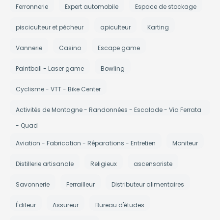
Ferronnerie
Expert automobile
Espace de stockage
pisciculteur et pécheur
apiculteur
Karting
Vannerie
Casino
Escape game
Paintball - Laser game
Bowling
Cyclisme - VTT - Bike Center
Activités de Montagne - Randonnées - Escalade - Via Ferrata
- Quad
Aviation - Fabrication - Réparations - Entretien
Moniteur
Distillerie artisanale
Religieux
ascensoriste
Savonnerie
Ferrailleur
Distributeur alimentaires
Éditeur
Assureur
Bureau d'études