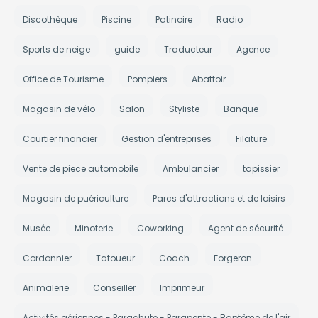
Discothèque
Piscine
Patinoire
Radio
Sports de neige
guide
Traducteur
Agence
Office de Tourisme
Pompiers
Abattoir
Magasin de vélo
Salon
Styliste
Banque
Courtier financier
Gestion d'entreprises
Filature
Vente de piece automobile
Ambulancier
tapissier
Magasin de puériculture
Parcs d'attractions et de loisirs
Musée
Minoterie
Coworking
Agent de sécurité
Cordonnier
Tatoueur
Coach
Forgeron
Animalerie
Conseiller
Imprimeur
Activités aériennes - Parachute - Parapente - Baptême de l'air