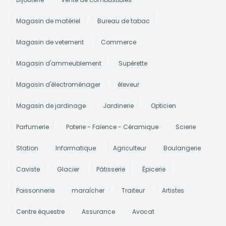
Magasin de matériel
Bureau de tabac
Magasin de vetement
Commerce
Magasin d'ammeublement
Supérette
Magasin d'électroménager
éleveur
Magasin de jardinage
Jardinerie
Opticien
Parfumerie
Poterie - Faïence - Céramique
Scierie
Station
Informatique
Agriculteur
Boulangerie
Caviste
Glacier
Pâtisserie
Épicerie
Poissonnerie
maraîcher
Traiteur
Artistes
Centre équestre
Assurance
Avocat