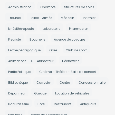
Administration
Chambre
Structures de soins
Tribunal
Police - Armée
Médecin
Infirmier
kinésithérapeute
Laboratoire
Pharmacien
Fleuriste
Boucherie
Agence de voyages
Ferme pédagogique
Gare
Club de sport
Animations - DJ - Animateur
Déchetterie
Partie Politique
Cinéma - Théâtre - Salle de concert
Bibliothèque
Carrosier
Centre
Concessionnaire
Dépanneur
Garage
Location de véhicules
Bar Brasserie
Hôtel
Restaurant
Antiquaire
Bijouterie
Vente de combustibles