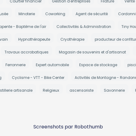
Courtier financier
Gestion d'entreprises
Filature
Vente
usée
Minoterie
Coworking
Agent de sécurité
Cordonni
apente - Baptême de l'air
Collectivités & Administration
Tiny Ho
ivain
Hypnothérapeute
Cryothérapie
producteur de confitu
Travaux accrobatiques
Magasin de souvenirs et d'artisanat
Ferronnerie
Expert automobile
Espace de stockage
pisc
g
Cyclisme - VTT - Bike Center
Activités de Montagne - Randonn
stillerie artisanale
Religieux
ascensoriste
Savonnerie
Screenshots par Robothumb