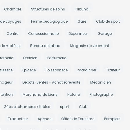
Chambre
Structures de soins
Tribunal
 de voyages
Ferme pédagogique
Gare
Club de sport
Centre
Concessionnaire
Dépanneur
Garage
de matériel
Bureau de tabac
Magasin de vetement
rdinerie
Opticien
Parfumerie
tisserie
Épicerie
Poissonnerie
maraîcher
Traiteur
nageur
Dépôts-ventes - Achat et revente
Mécanicien
tention
Marchand de biens
Notaire
Photographe
Gîtes et chambres d'hôtes
sport
Club
Traducteur
Agence
Office de Tourisme
Pompiers