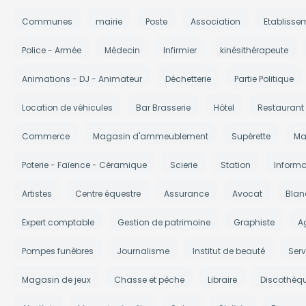
Communes
mairie
Poste
Association
Etablisse
Police - Armée
Médecin
Infirmier
kinésithérapeute
Animations - DJ - Animateur
Déchetterie
Partie Politique
Location de véhicules
Bar Brasserie
Hôtel
Restaurant
Commerce
Magasin d'ammeublement
Supérette
Ma
Poterie - Faïence - Céramique
Scierie
Station
Informa
Artistes
Centre équestre
Assurance
Avocat
Blan
Expert comptable
Gestion de patrimoine
Graphiste
A
Pompes funèbres
Journalisme
Institut de beauté
Serv
Magasin de jeux
Chasse et pêche
Libraire
Discothèq