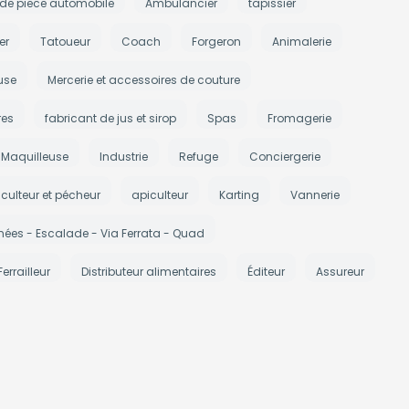
 de piece automobile
Ambulancier
tapissier
er
Tatoueur
Coach
Forgeron
Animalerie
use
Mercerie et accessoires de couture
res
fabricant de jus et sirop
Spas
Fromagerie
Maquilleuse
Industrie
Refuge
Conciergerie
iculteur et pécheur
apiculteur
Karting
Vannerie
ées - Escalade - Via Ferrata - Quad
Ferrailleur
Distributeur alimentaires
Éditeur
Assureur