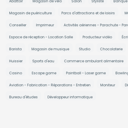
Abattoir
Magasin de vélo
Salon
Styliste
Banque
Magasin de puériculture
Parcs d'attractions et de loisirs
M
Conseiller
Imprimeur
Activités aériennes - Parachute - Par
Espace de réception - Location Salle
Producteur vidéo
Écr
Barista
Magasin de musique
Studio
Chocolaterie
Huissier
Sports d'eau
Commerce ambulant alimentaire
Casino
Escape game
Paintball - Laser game
Bowlin
Aviation - Fabrication - Réparations - Entretien
Moniteur
Di
Bureau d'études
Développeur informatique