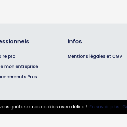
essionnels
Infos
ire pro
Mentions légales et CGV
ire mon entreprise
bonnements Pros
vous goûterez nos cookies avec délice !
En savoir plus.
G