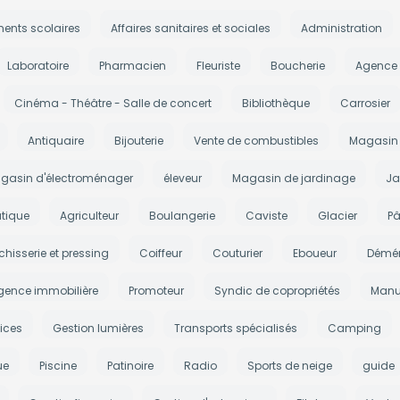
ments scolaires
Affaires sanitaires et sociales
Administration
Laboratoire
Pharmacien
Fleuriste
Boucherie
Agence
Cinéma - Théâtre - Salle de concert
Bibliothèque
Carrosier
Antiquaire
Bijouterie
Vente de combustibles
Magasin 
gasin d'électroménager
éleveur
Magasin de jardinage
Ja
tique
Agriculteur
Boulangerie
Caviste
Glacier
Pâ
chisserie et pressing
Coiffeur
Couturier
Eboueur
Démé
gence immobilière
Promoteur
Syndic de copropriétés
Manu
ices
Gestion lumières
Transports spécialisés
Camping
ue
Piscine
Patinoire
Radio
Sports de neige
guide