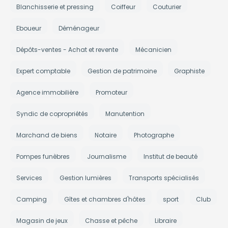
Blanchisserie et pressing
Coiffeur
Couturier
Eboueur
Déménageur
Dépôts-ventes - Achat et revente
Mécanicien
Expert comptable
Gestion de patrimoine
Graphiste
Agence immobilière
Promoteur
Syndic de copropriétés
Manutention
Marchand de biens
Notaire
Photographe
Pompes funèbres
Journalisme
Institut de beauté
Services
Gestion lumières
Transports spécialisés
Camping
Gîtes et chambres d'hôtes
sport
Club
Magasin de jeux
Chasse et pêche
Libraire