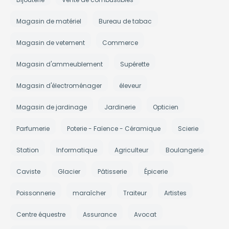
Magasin de matériel
Bureau de tabac
Magasin de vetement
Commerce
Magasin d'ammeublement
Supérette
Magasin d'électroménager
éleveur
Magasin de jardinage
Jardinerie
Opticien
Parfumerie
Poterie - Faïence - Céramique
Scierie
Station
Informatique
Agriculteur
Boulangerie
Caviste
Glacier
Pâtisserie
Épicerie
Poissonnerie
maraîcher
Traiteur
Artistes
Centre équestre
Assurance
Avocat