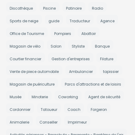
Discothèque
Piscine
Patinoire
Radio
Sports de neige
guide
Traducteur
Agence
Office de Tourisme
Pompiers
Abattoir
Magasin de vélo
Salon
Styliste
Banque
Courtier financier
Gestion d'entreprises
Filature
Vente de piece automobile
Ambulancier
tapissier
Magasin de puériculture
Parcs d'attractions et de loisirs
Musée
Minoterie
Coworking
Agent de sécurité
Cordonnier
Tatoueur
Coach
Forgeron
Animalerie
Conseiller
Imprimeur
Activités aériennes - Parachute - Parapente - Baptême de l'air