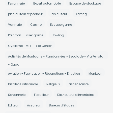
Ferronnerie
Expert automobile
Espace de stockage
pisciculteur et pécheur
apiculteur
Karting
Vannerie
Casino
Escape game
Paintball - Laser game
Bowling
Cyclisme - VTT - Bike Center
Activités de Montagne - Randonnées - Escalade - Via Ferrata
- Quad
Aviation - Fabrication - Réparations - Entretien
Moniteur
Distillerie artisanale
Religieux
ascensoriste
Savonnerie
Ferrailleur
Distributeur alimentaires
Éditeur
Assureur
Bureau d'études