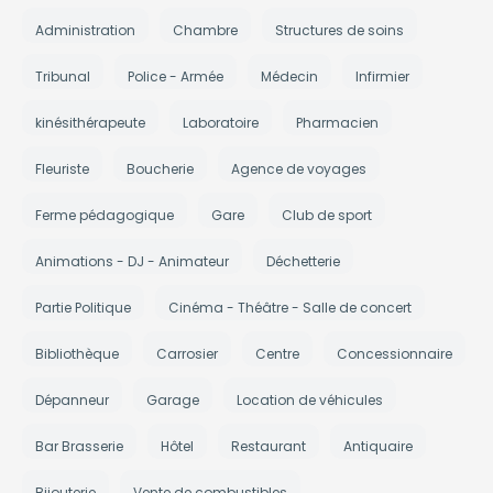
Administration
Chambre
Structures de soins
Tribunal
Police - Armée
Médecin
Infirmier
kinésithérapeute
Laboratoire
Pharmacien
Fleuriste
Boucherie
Agence de voyages
Ferme pédagogique
Gare
Club de sport
Animations - DJ - Animateur
Déchetterie
Partie Politique
Cinéma - Théâtre - Salle de concert
Bibliothèque
Carrosier
Centre
Concessionnaire
Dépanneur
Garage
Location de véhicules
Bar Brasserie
Hôtel
Restaurant
Antiquaire
Bijouterie
Vente de combustibles