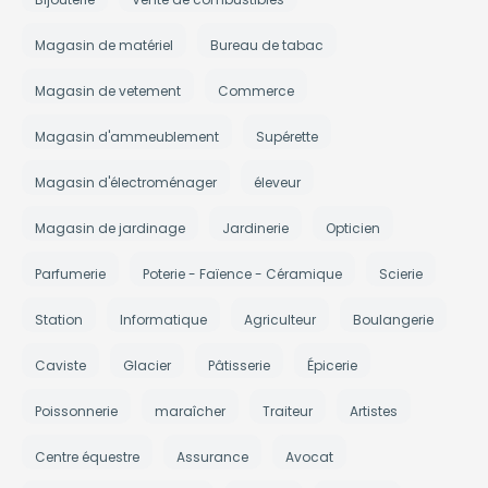
Magasin de matériel
Bureau de tabac
Magasin de vetement
Commerce
Magasin d'ammeublement
Supérette
Magasin d'électroménager
éleveur
Magasin de jardinage
Jardinerie
Opticien
Parfumerie
Poterie - Faïence - Céramique
Scierie
Station
Informatique
Agriculteur
Boulangerie
Caviste
Glacier
Pâtisserie
Épicerie
Poissonnerie
maraîcher
Traiteur
Artistes
Centre équestre
Assurance
Avocat