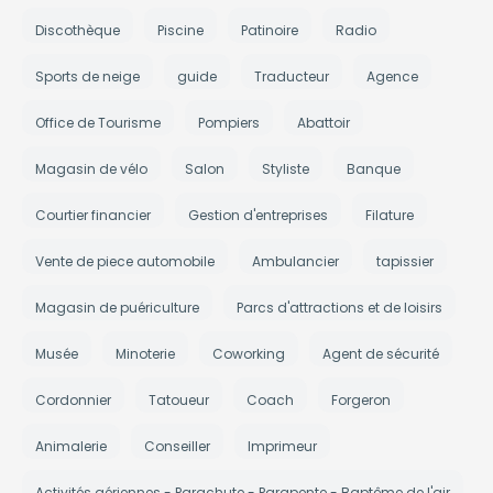
Discothèque
Piscine
Patinoire
Radio
Sports de neige
guide
Traducteur
Agence
Office de Tourisme
Pompiers
Abattoir
Magasin de vélo
Salon
Styliste
Banque
Courtier financier
Gestion d'entreprises
Filature
Vente de piece automobile
Ambulancier
tapissier
Magasin de puériculture
Parcs d'attractions et de loisirs
Musée
Minoterie
Coworking
Agent de sécurité
Cordonnier
Tatoueur
Coach
Forgeron
Animalerie
Conseiller
Imprimeur
Activités aériennes - Parachute - Parapente - Baptême de l'air