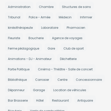
Administration
Chambre
Structures de soins
Tribunal
Police - Armée
Médecin
Infirmier
kinésithérapeute
Laboratoire
Pharmacien
Fleuriste
Boucherie
Agence de voyages
Ferme pédagogique
Gare
Club de sport
Animations - DJ - Animateur
Déchetterie
Partie Politique
Cinéma - Théâtre - Salle de concert
Bibliothèque
Carrosier
Centre
Concessionnaire
Dépanneur
Garage
Location de véhicules
Bar Brasserie
Hôtel
Restaurant
Antiquaire
Bijouterie
Vente de combustibles