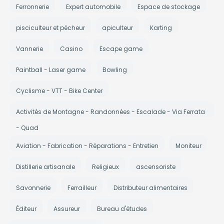
Ferronnerie
Expert automobile
Espace de stockage
pisciculteur et pécheur
apiculteur
Karting
Vannerie
Casino
Escape game
Paintball - Laser game
Bowling
Cyclisme - VTT - Bike Center
Activités de Montagne - Randonnées - Escalade - Via Ferrata
- Quad
Aviation - Fabrication - Réparations - Entretien
Moniteur
Distillerie artisanale
Religieux
ascensoriste
Savonnerie
Ferrailleur
Distributeur alimentaires
Éditeur
Assureur
Bureau d'études