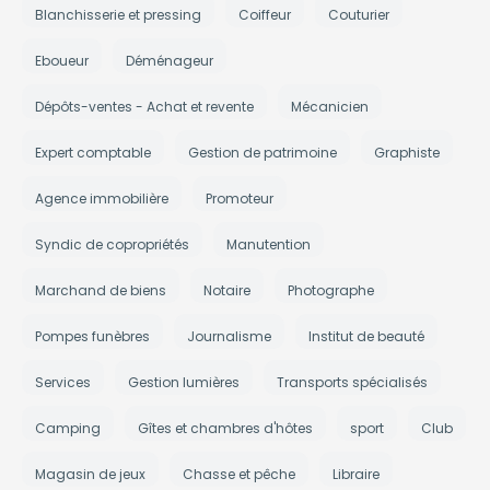
Blanchisserie et pressing
Coiffeur
Couturier
Eboueur
Déménageur
Dépôts-ventes - Achat et revente
Mécanicien
Expert comptable
Gestion de patrimoine
Graphiste
Agence immobilière
Promoteur
Syndic de copropriétés
Manutention
Marchand de biens
Notaire
Photographe
Pompes funèbres
Journalisme
Institut de beauté
Services
Gestion lumières
Transports spécialisés
Camping
Gîtes et chambres d'hôtes
sport
Club
Magasin de jeux
Chasse et pêche
Libraire