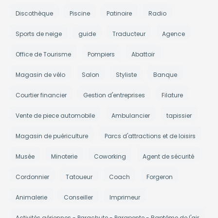
Discothèque
Piscine
Patinoire
Radio
Sports de neige
guide
Traducteur
Agence
Office de Tourisme
Pompiers
Abattoir
Magasin de vélo
Salon
Styliste
Banque
Courtier financier
Gestion d'entreprises
Filature
Vente de piece automobile
Ambulancier
tapissier
Magasin de puériculture
Parcs d'attractions et de loisirs
Musée
Minoterie
Coworking
Agent de sécurité
Cordonnier
Tatoueur
Coach
Forgeron
Animalerie
Conseiller
Imprimeur
Activités aériennes - Parachute - Parapente - Baptême de l'air