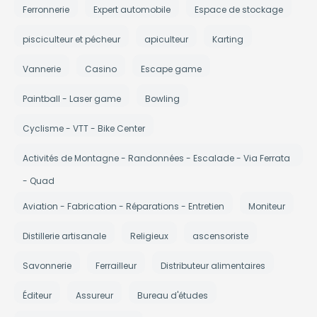
Ferronnerie
Expert automobile
Espace de stockage
pisciculteur et pécheur
apiculteur
Karting
Vannerie
Casino
Escape game
Paintball - Laser game
Bowling
Cyclisme - VTT - Bike Center
Activités de Montagne - Randonnées - Escalade - Via Ferrata
- Quad
Aviation - Fabrication - Réparations - Entretien
Moniteur
Distillerie artisanale
Religieux
ascensoriste
Savonnerie
Ferrailleur
Distributeur alimentaires
Éditeur
Assureur
Bureau d'études