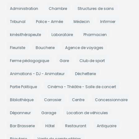
Administration
Chambre
Structures de soins
Tribunal
Police - Armée
Médecin
Infirmier
kinésithérapeute
Laboratoire
Pharmacien
Fleuriste
Boucherie
Agence de voyages
Ferme pédagogique
Gare
Club de sport
Animations - DJ - Animateur
Déchetterie
Partie Politique
Cinéma - Théâtre - Salle de concert
Bibliothèque
Carrosier
Centre
Concessionnaire
Dépanneur
Garage
Location de véhicules
Bar Brasserie
Hôtel
Restaurant
Antiquaire
Bijouterie
Vente de combustibles