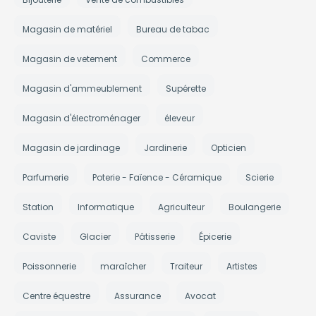
Magasin de matériel
Bureau de tabac
Magasin de vetement
Commerce
Magasin d'ammeublement
Supérette
Magasin d'électroménager
éleveur
Magasin de jardinage
Jardinerie
Opticien
Parfumerie
Poterie - Faïence - Céramique
Scierie
Station
Informatique
Agriculteur
Boulangerie
Caviste
Glacier
Pâtisserie
Épicerie
Poissonnerie
maraîcher
Traiteur
Artistes
Centre équestre
Assurance
Avocat