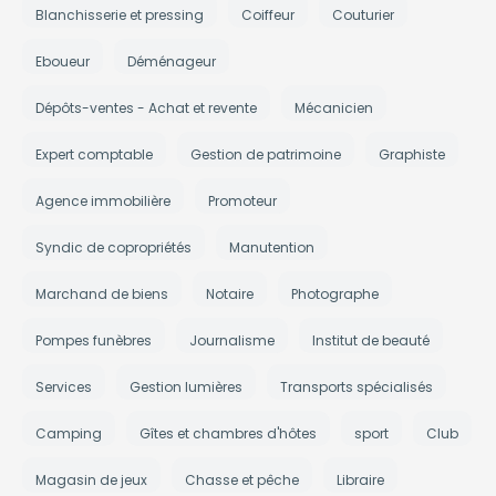
Blanchisserie et pressing
Coiffeur
Couturier
Eboueur
Déménageur
Dépôts-ventes - Achat et revente
Mécanicien
Expert comptable
Gestion de patrimoine
Graphiste
Agence immobilière
Promoteur
Syndic de copropriétés
Manutention
Marchand de biens
Notaire
Photographe
Pompes funèbres
Journalisme
Institut de beauté
Services
Gestion lumières
Transports spécialisés
Camping
Gîtes et chambres d'hôtes
sport
Club
Magasin de jeux
Chasse et pêche
Libraire