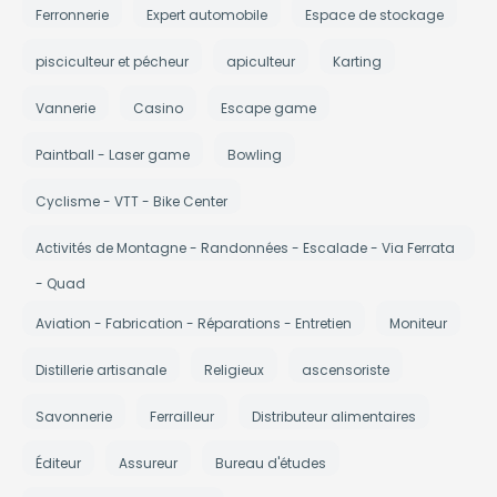
Ferronnerie
Expert automobile
Espace de stockage
pisciculteur et pécheur
apiculteur
Karting
Vannerie
Casino
Escape game
Paintball - Laser game
Bowling
Cyclisme - VTT - Bike Center
Activités de Montagne - Randonnées - Escalade - Via Ferrata
- Quad
Aviation - Fabrication - Réparations - Entretien
Moniteur
Distillerie artisanale
Religieux
ascensoriste
Savonnerie
Ferrailleur
Distributeur alimentaires
Éditeur
Assureur
Bureau d'études