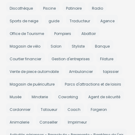
Discothèque
Piscine
Patinoire
Radio
Sports de neige
guide
Traducteur
Agence
Office de Tourisme
Pompiers
Abattoir
Magasin de vélo
Salon
Styliste
Banque
Courtier financier
Gestion d'entreprises
Filature
Vente de piece automobile
Ambulancier
tapissier
Magasin de puériculture
Parcs d'attractions et de loisirs
Musée
Minoterie
Coworking
Agent de sécurité
Cordonnier
Tatoueur
Coach
Forgeron
Animalerie
Conseiller
Imprimeur
Activités aériennes - Parachute - Parapente - Baptême de l'air