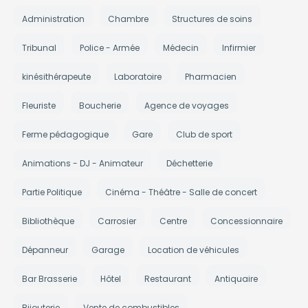
Administration
Chambre
Structures de soins
Tribunal
Police - Armée
Médecin
Infirmier
kinésithérapeute
Laboratoire
Pharmacien
Fleuriste
Boucherie
Agence de voyages
Ferme pédagogique
Gare
Club de sport
Animations - DJ - Animateur
Déchetterie
Partie Politique
Cinéma - Théâtre - Salle de concert
Bibliothèque
Carrosier
Centre
Concessionnaire
Dépanneur
Garage
Location de véhicules
Bar Brasserie
Hôtel
Restaurant
Antiquaire
Bijouterie
Vente de combustibles