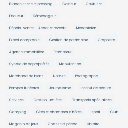
Blanchisserie et pressing
Coiffeur
Couturier
Eboueur
Déménageur
Dépôts-ventes - Achat et revente
Mécanicien
Expert comptable
Gestion de patrimoine
Graphiste
Agence immobilière
Promoteur
Syndic de copropriétés
Manutention
Marchand de biens
Notaire
Photographe
Pompes funèbres
Journalisme
Institut de beauté
Services
Gestion lumières
Transports spécialisés
Camping
Gîtes et chambres d'hôtes
sport
Club
Magasin de jeux
Chasse et pêche
Libraire