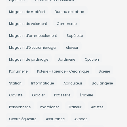
Magasin de matériel
Bureau de tabac
Magasin de vetement
Commerce
Magasin d'ammeublement
Supérette
Magasin d'électroménager
éleveur
Magasin de jardinage
Jardinerie
Opticien
Parfumerie
Poterie - Faïence - Céramique
Scierie
Station
Informatique
Agriculteur
Boulangerie
Caviste
Glacier
Pâtisserie
Épicerie
Poissonnerie
maraîcher
Traiteur
Artistes
Centre équestre
Assurance
Avocat