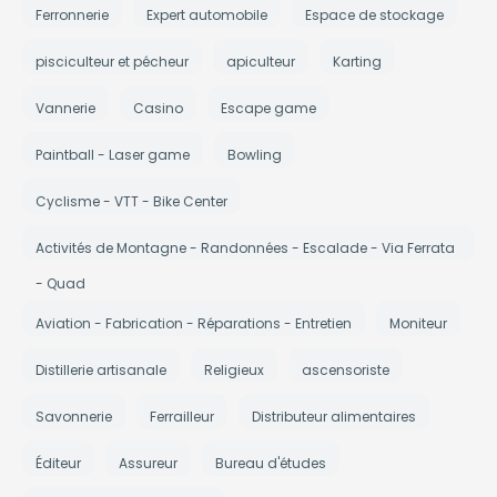
Ferronnerie
Expert automobile
Espace de stockage
pisciculteur et pécheur
apiculteur
Karting
Vannerie
Casino
Escape game
Paintball - Laser game
Bowling
Cyclisme - VTT - Bike Center
Activités de Montagne - Randonnées - Escalade - Via Ferrata
- Quad
Aviation - Fabrication - Réparations - Entretien
Moniteur
Distillerie artisanale
Religieux
ascensoriste
Savonnerie
Ferrailleur
Distributeur alimentaires
Éditeur
Assureur
Bureau d'études