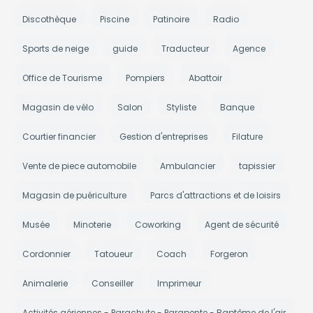
Discothèque
Piscine
Patinoire
Radio
Sports de neige
guide
Traducteur
Agence
Office de Tourisme
Pompiers
Abattoir
Magasin de vélo
Salon
Styliste
Banque
Courtier financier
Gestion d'entreprises
Filature
Vente de piece automobile
Ambulancier
tapissier
Magasin de puériculture
Parcs d'attractions et de loisirs
Musée
Minoterie
Coworking
Agent de sécurité
Cordonnier
Tatoueur
Coach
Forgeron
Animalerie
Conseiller
Imprimeur
Activités aériennes - Parachute - Parapente - Baptême de l'air