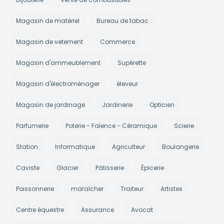
Magasin de matériel
Bureau de tabac
Magasin de vetement
Commerce
Magasin d'ammeublement
Supérette
Magasin d'électroménager
éleveur
Magasin de jardinage
Jardinerie
Opticien
Parfumerie
Poterie - Faïence - Céramique
Scierie
Station
Informatique
Agriculteur
Boulangerie
Caviste
Glacier
Pâtisserie
Épicerie
Poissonnerie
maraîcher
Traiteur
Artistes
Centre équestre
Assurance
Avocat