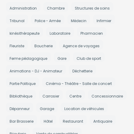
Administration
Chambre
Structures de soins
Tribunal
Police - Armée
Médecin
Infirmier
kinésithérapeute
Laboratoire
Pharmacien
Fleuriste
Boucherie
Agence de voyages
Ferme pédagogique
Gare
Club de sport
Animations - DJ - Animateur
Déchetterie
Partie Politique
Cinéma - Théâtre - Salle de concert
Bibliothèque
Carrosier
Centre
Concessionnaire
Dépanneur
Garage
Location de véhicules
Bar Brasserie
Hôtel
Restaurant
Antiquaire
Bijouterie
Vente de combustibles