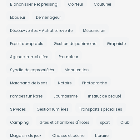
Blanchisserie et pressing
Coiffeur
Couturier
Eboueur
Déménageur
Dépôts-ventes - Achat et revente
Mécanicien
Expert comptable
Gestion de patrimoine
Graphiste
Agence immobilière
Promoteur
Syndic de copropriétés
Manutention
Marchand de biens
Notaire
Photographe
Pompes funèbres
Journalisme
Institut de beauté
Services
Gestion lumières
Transports spécialisés
Camping
Gîtes et chambres d'hôtes
sport
Club
Magasin de jeux
Chasse et pêche
Libraire