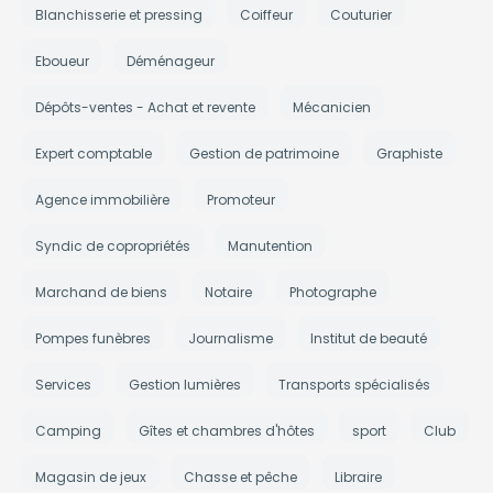
Blanchisserie et pressing
Coiffeur
Couturier
Eboueur
Déménageur
Dépôts-ventes - Achat et revente
Mécanicien
Expert comptable
Gestion de patrimoine
Graphiste
Agence immobilière
Promoteur
Syndic de copropriétés
Manutention
Marchand de biens
Notaire
Photographe
Pompes funèbres
Journalisme
Institut de beauté
Services
Gestion lumières
Transports spécialisés
Camping
Gîtes et chambres d'hôtes
sport
Club
Magasin de jeux
Chasse et pêche
Libraire