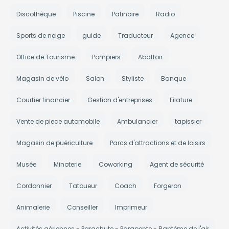
Discothèque
Piscine
Patinoire
Radio
Sports de neige
guide
Traducteur
Agence
Office de Tourisme
Pompiers
Abattoir
Magasin de vélo
Salon
Styliste
Banque
Courtier financier
Gestion d'entreprises
Filature
Vente de piece automobile
Ambulancier
tapissier
Magasin de puériculture
Parcs d'attractions et de loisirs
Musée
Minoterie
Coworking
Agent de sécurité
Cordonnier
Tatoueur
Coach
Forgeron
Animalerie
Conseiller
Imprimeur
Activités aériennes - Parachute - Parapente - Baptême de l'air