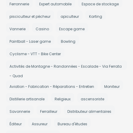
Ferronnerie
Expert automobile
Espace de stockage
pisciculteur et pécheur
apiculteur
Karting
Vannerie
Casino
Escape game
Paintball - Laser game
Bowling
Cyclisme - VTT - Bike Center
Activités de Montagne - Randonnées - Escalade - Via Ferrata
- Quad
Aviation - Fabrication - Réparations - Entretien
Moniteur
Distillerie artisanale
Religieux
ascensoriste
Savonnerie
Ferrailleur
Distributeur alimentaires
Éditeur
Assureur
Bureau d'études