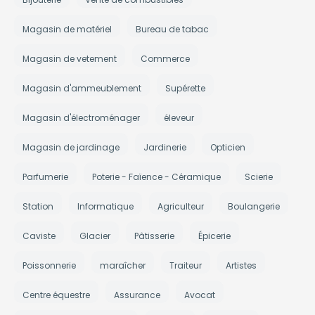
Magasin de matériel
Bureau de tabac
Magasin de vetement
Commerce
Magasin d'ammeublement
Supérette
Magasin d'électroménager
éleveur
Magasin de jardinage
Jardinerie
Opticien
Parfumerie
Poterie - Faïence - Céramique
Scierie
Station
Informatique
Agriculteur
Boulangerie
Caviste
Glacier
Pâtisserie
Épicerie
Poissonnerie
maraîcher
Traiteur
Artistes
Centre équestre
Assurance
Avocat