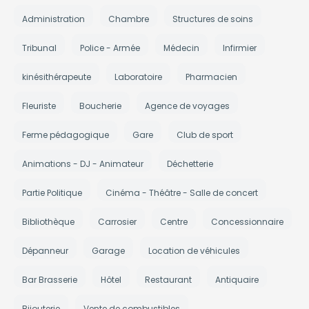
Administration
Chambre
Structures de soins
Tribunal
Police - Armée
Médecin
Infirmier
kinésithérapeute
Laboratoire
Pharmacien
Fleuriste
Boucherie
Agence de voyages
Ferme pédagogique
Gare
Club de sport
Animations - DJ - Animateur
Déchetterie
Partie Politique
Cinéma - Théâtre - Salle de concert
Bibliothèque
Carrosier
Centre
Concessionnaire
Dépanneur
Garage
Location de véhicules
Bar Brasserie
Hôtel
Restaurant
Antiquaire
Bijouterie
Vente de combustibles