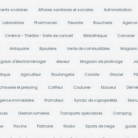
ments scolaires
Affaires sanitaires et sociales
Administration
Laboratoire
Pharmacien
Fleuriste
Boucherie
Agence
Cinéma - Théâtre - Salle de concert
Bibliothèque
Carrosier
Antiquaire
Bijouterie
Vente de combustibles
Magasin 
gasin d'électroménager
éleveur
Magasin de jardinage
Ja
tique
Agriculteur
Boulangerie
Caviste
Glacier
Pâ
chisserie et pressing
Coiffeur
Couturier
Eboueur
Démé
gence immobilière
Promoteur
Syndic de copropriétés
Manu
ices
Gestion lumières
Transports spécialisés
Camping
ue
Piscine
Patinoire
Radio
Sports de neige
guide