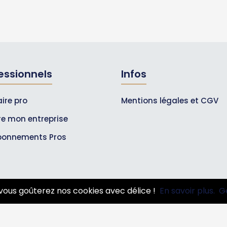
essionnels
Infos
ire pro
Mentions légales et CGV
ire mon entreprise
bonnements Pros
vous goûterez nos cookies avec délice !
En savoir plus.
G