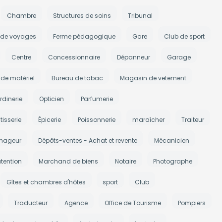
Chambre
Structures de soins
Tribunal
 de voyages
Ferme pédagogique
Gare
Club de sport
Centre
Concessionnaire
Dépanneur
Garage
de matériel
Bureau de tabac
Magasin de vetement
rdinerie
Opticien
Parfumerie
tisserie
Épicerie
Poissonnerie
maraîcher
Traiteur
nageur
Dépôts-ventes - Achat et revente
Mécanicien
tention
Marchand de biens
Notaire
Photographe
Gîtes et chambres d'hôtes
sport
Club
Traducteur
Agence
Office de Tourisme
Pompiers