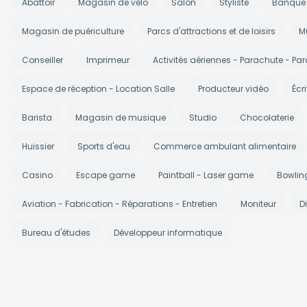
Abattoir
Magasin de vélo
Salon
Styliste
Banque
Magasin de puériculture
Parcs d'attractions et de loisirs
M
Conseiller
Imprimeur
Activités aériennes - Parachute - Par
Espace de réception - Location Salle
Producteur vidéo
Écr
Barista
Magasin de musique
Studio
Chocolaterie
Huissier
Sports d'eau
Commerce ambulant alimentaire
Casino
Escape game
Paintball - Laser game
Bowlin
Aviation - Fabrication - Réparations - Entretien
Moniteur
Di
Bureau d'études
Développeur informatique