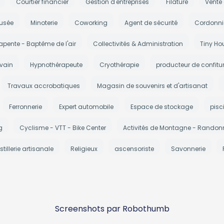
Courtier financier
Gestion d'entreprises
Filature
Vente
usée
Minoterie
Coworking
Agent de sécurité
Cordonni
apente - Baptême de l'air
Collectivités & Administration
Tiny Ho
ivain
Hypnothérapeute
Cryothérapie
producteur de confitu
Travaux accrobatiques
Magasin de souvenirs et d'artisanat
Ferronnerie
Expert automobile
Espace de stockage
pisc
g
Cyclisme - VTT - Bike Center
Activités de Montagne - Randonn
stillerie artisanale
Religieux
ascensoriste
Savonnerie
Screenshots par Robothumb