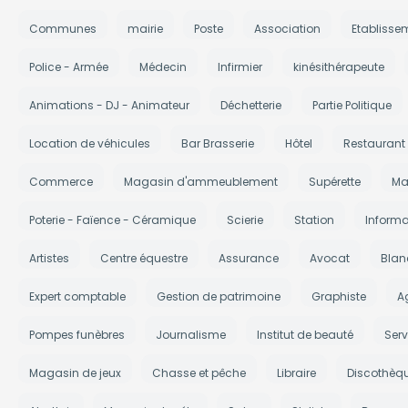
Communes
mairie
Poste
Association
Etablisse
Police - Armée
Médecin
Infirmier
kinésithérapeute
Animations - DJ - Animateur
Déchetterie
Partie Politique
Location de véhicules
Bar Brasserie
Hôtel
Restaurant
Commerce
Magasin d'ammeublement
Supérette
Ma
Poterie - Faïence - Céramique
Scierie
Station
Informa
Artistes
Centre équestre
Assurance
Avocat
Blan
Expert comptable
Gestion de patrimoine
Graphiste
A
Pompes funèbres
Journalisme
Institut de beauté
Serv
Magasin de jeux
Chasse et pêche
Libraire
Discothèq