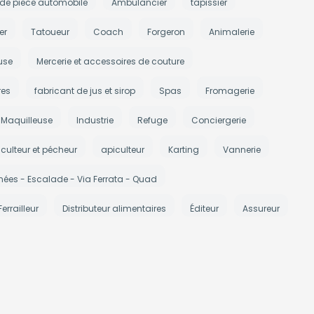
 de piece automobile
Ambulancier
tapissier
er
Tatoueur
Coach
Forgeron
Animalerie
use
Mercerie et accessoires de couture
res
fabricant de jus et sirop
Spas
Fromagerie
Maquilleuse
Industrie
Refuge
Conciergerie
iculteur et pécheur
apiculteur
Karting
Vannerie
ées - Escalade - Via Ferrata - Quad
Ferrailleur
Distributeur alimentaires
Éditeur
Assureur