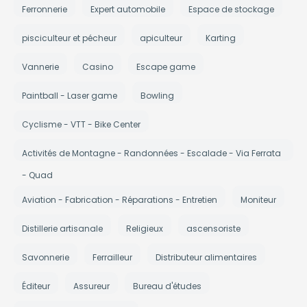
Ferronnerie
Expert automobile
Espace de stockage
pisciculteur et pécheur
apiculteur
Karting
Vannerie
Casino
Escape game
Paintball - Laser game
Bowling
Cyclisme - VTT - Bike Center
Activités de Montagne - Randonnées - Escalade - Via Ferrata
- Quad
Aviation - Fabrication - Réparations - Entretien
Moniteur
Distillerie artisanale
Religieux
ascensoriste
Savonnerie
Ferrailleur
Distributeur alimentaires
Éditeur
Assureur
Bureau d'études