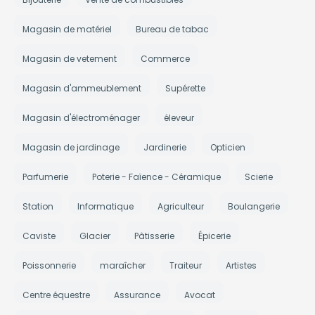
Magasin de matériel
Bureau de tabac
Magasin de vetement
Commerce
Magasin d'ammeublement
Supérette
Magasin d'électroménager
éleveur
Magasin de jardinage
Jardinerie
Opticien
Parfumerie
Poterie - Faïence - Céramique
Scierie
Station
Informatique
Agriculteur
Boulangerie
Caviste
Glacier
Pâtisserie
Épicerie
Poissonnerie
maraîcher
Traiteur
Artistes
Centre équestre
Assurance
Avocat