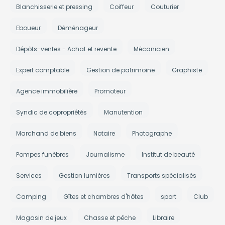
Blanchisserie et pressing
Coiffeur
Couturier
Eboueur
Déménageur
Dépôts-ventes - Achat et revente
Mécanicien
Expert comptable
Gestion de patrimoine
Graphiste
Agence immobilière
Promoteur
Syndic de copropriétés
Manutention
Marchand de biens
Notaire
Photographe
Pompes funèbres
Journalisme
Institut de beauté
Services
Gestion lumières
Transports spécialisés
Camping
Gîtes et chambres d'hôtes
sport
Club
Magasin de jeux
Chasse et pêche
Libraire