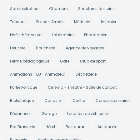
Administration
Chambre
Structures de soins
Tribunal
Police - Armée
Médecin
Infirmier
kinésithérapeute
Laboratoire
Pharmacien
Fleuriste
Boucherie
Agence de voyages
Ferme pédagogique
Gare
Club de sport
Animations - DJ - Animateur
Déchetterie
Partie Politique
Cinéma - Théâtre - Salle de concert
Bibliothèque
Carrosier
Centre
Concessionnaire
Dépanneur
Garage
Location de véhicules
Bar Brasserie
Hôtel
Restaurant
Antiquaire
Bijouterie
Vente de combustibles