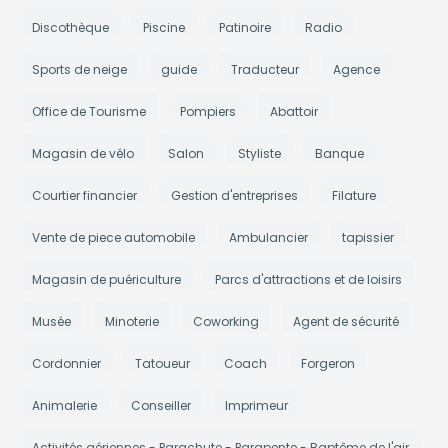
Discothèque
Piscine
Patinoire
Radio
Sports de neige
guide
Traducteur
Agence
Office de Tourisme
Pompiers
Abattoir
Magasin de vélo
Salon
Styliste
Banque
Courtier financier
Gestion d'entreprises
Filature
Vente de piece automobile
Ambulancier
tapissier
Magasin de puériculture
Parcs d'attractions et de loisirs
Musée
Minoterie
Coworking
Agent de sécurité
Cordonnier
Tatoueur
Coach
Forgeron
Animalerie
Conseiller
Imprimeur
Activités aériennes - Parachute - Parapente - Baptême de l'air