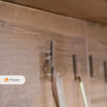
>
Payez