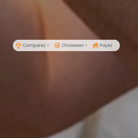
Comparez >
Choisissez >
Payez