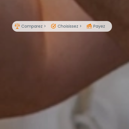
Comparez >
Choisissez >
Payez