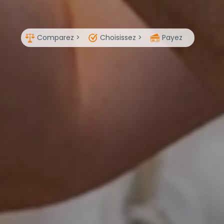
Comparez >
Choisissez >
Payez