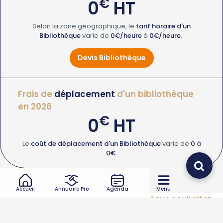
€
0
HT
Selon la zone géographique, le
tarif horaire d'un
Bibliothèque
varie de
0€/heure
à
0€/heure
.
Devis Bibliothèque
Frais de
déplacement
d'un bibliothèque
en 2026
€
0
HT
Le
coût de déplacement d'un Bibliothèque
varie de
0
à
0€
.
Accueil
Annuaire Pro
Agenda
Menu
Quel type d’intervention de bibliothèque souhaitez-
vous ?