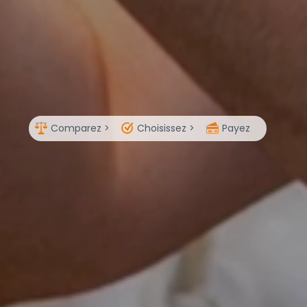
Comparez >
Choisissez >
Payez