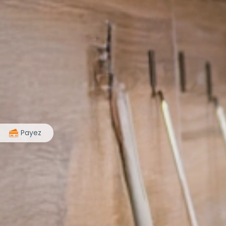
>
Payez