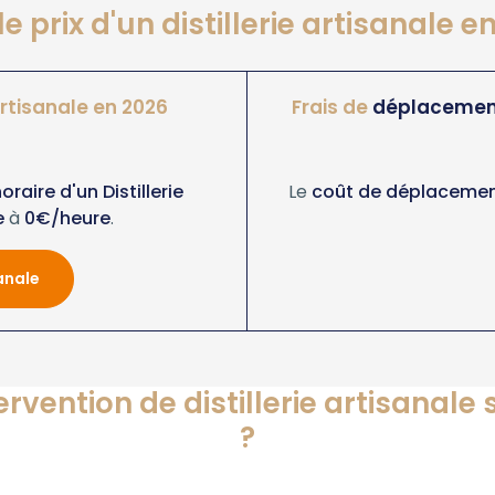
le prix d'un distillerie artisanale e
 artisanale en 2026
Frais de
déplacemen
horaire d'un Distillerie
Le
coût de déplacement 
e
à
0€/heure
.
sanale
ervention de distillerie artisanal
?