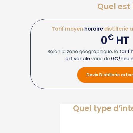
Quel est 
Tarif moyen
horaire
distillerie
€
0
HT
Selon la zone géographique, le
tarif 
artisanale
varie de
0€/heur
Devis Distillerie arti
Quel type d’int