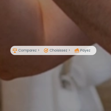
Comparez >
Choisissez >
Payez