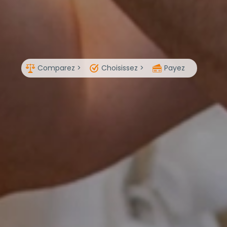
Comparez >
Choisissez >
Payez