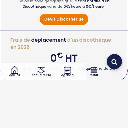
Selon la zone géographique, le
tarif horaire d'un
Discothèque
varie de
0€/heure
à
0€/heure
.
Devis Discothèque
Frais de
déplacement
d'un discothèque
en 2026
€
0
HT
Le
coût de déplacement d'un Discothèque
varie de
0
à
0€
.
Accueil
Annuaire Pro
Agenda
Menu
Quel type d’intervention de discothèque souhaitez-
vous ?