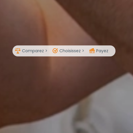
Comparez >
Choisissez >
Payez