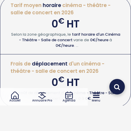
Tarif moyen
horaire
cinéma - théâtre -
salle de concert en 2026
€
0
HT
Selon la zone géographique, le
tarif horaire d'un Cinéma
- Théâtre - Salle de concert
varie de
0€/heure
à
0€/heure
.
Devis Cinéma - Théâtre - Salle de concert
Frais de
déplacement
d'un cinéma -
théâtre - salle de concert en 2026
€
0
HT
Le
coût de déplacement d'un Cinéma - Théâtre - Salle
de concert
varie de
0
à
0€
.
Accueil
Annuaire Pro
Agenda
Menu
Quel type d’intervention de cinéma - théâtre - salle de