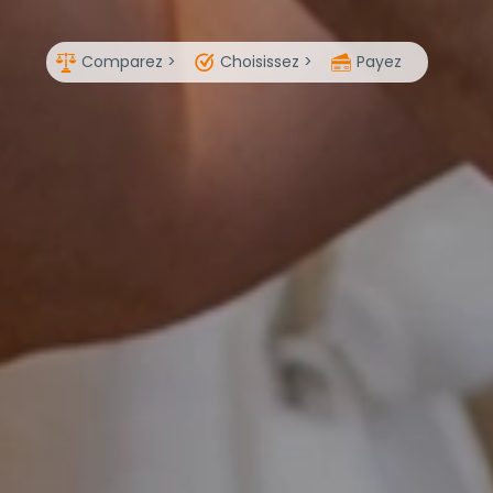
Comparez >
Choisissez >
Payez