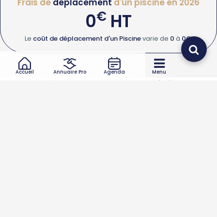
Frais de
déplacement
d'un piscine en 2026
€
0
HT
Le
coût de déplacement d'un Piscine
varie de
0
à
0€
.
Accueil
Annuaire Pro
Agenda
Menu
Quel type d’intervention de piscine souhaitez-vous ?
Piscine
Piscine autre
Trouver votre Piscine autour de vous