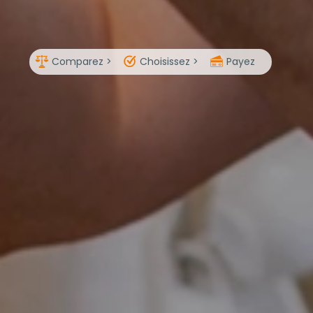
Comparez >
Choisissez >
Payez