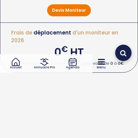
Devis Moniteur
Frais de
déplacement
d'un moniteur en
2026
€
0
HT
Le
coût de déplacement d'un Moniteur
varie de
0
à
0€
.
Accueil
Annuaire Pro
Agenda
Menu
Quel type d’intervention de moniteur souhaitez-vous ?