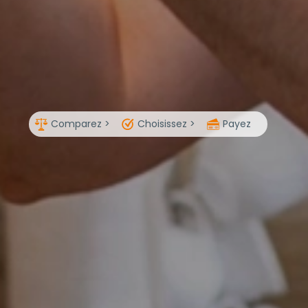
Comparez >
Choisissez >
Payez