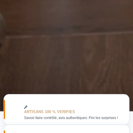
ARTISANS 100 % VERIFIES
Savoir-faire contrôlé, avis authentiques. Fini les surprises !