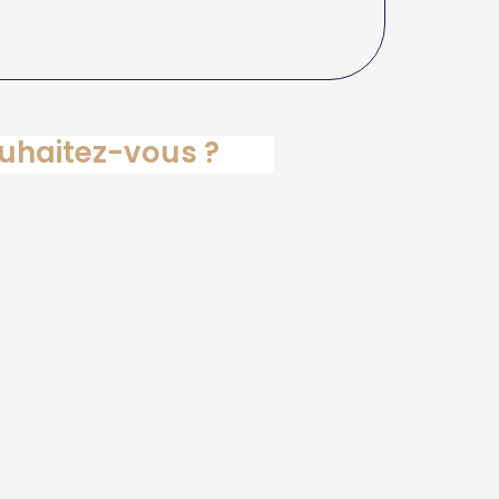
ouhaitez-vous ?
apeute
e