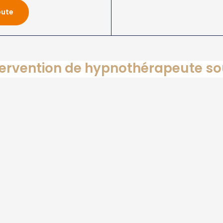
eute
tervention de hypnothérapeute s
ypnose
Hypnose humaniste
Hypnothér
ksonienne
autr