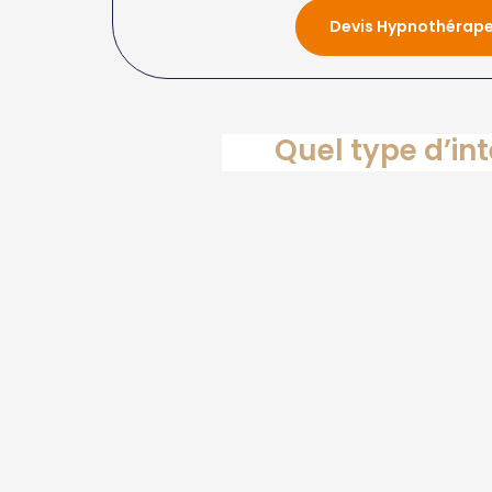
Devis Hypnothérap
Quel type d’in
H
éric