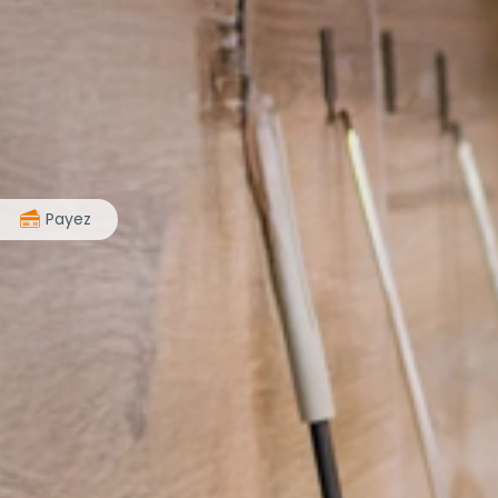
>
Payez