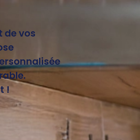
t de vos
ose
ersonnalisée
able.
 !