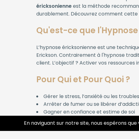
éricksonienne
est la méthode recommand
durablement. Découvrez comment cette ap
Qu'est-ce que l'Hypnose 
L’hypnose éricksonienne est une techniqu
Erickson. Contrairement à l'hypnose traditi
client. L’objectif ? Activer vos ressources
Pour Qui et Pour Quoi ?
Gérer le stress, l’anxiété ou les troubl
Arrêter de fumer ou se libérer d’addict
Gagner en confiance et estime de soi
Surmonter un traumatisme ou une pho
En naviguant sur notre site, nous espérons que 
Préparer un examen, un entretien ou u
Accompagner un changement de vie (sé