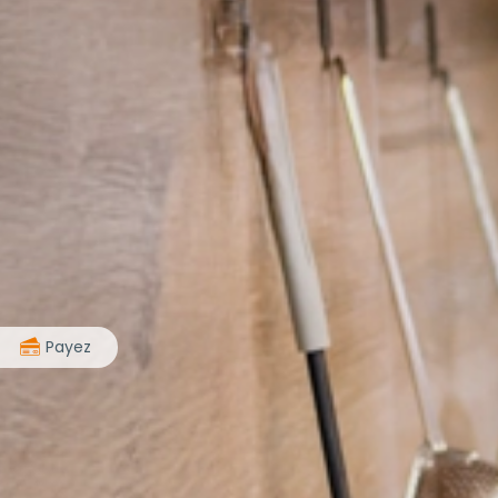
>
Payez