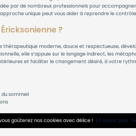
ée par de nombreux professionnels pour accompagner
proche unique peut vous aider à reprendre le contrôle 
Éricksonienne ?
e thérapeutique moderne, douce et respectueuse, dévelo
onnelle, elle s’appuie sur le langage indirect, les métaph
 intérieures et faciliter le changement désiré, à votre ryth
es du sommeil
ions
bie
vous goûterez nos cookies avec délice !
En savoir plus.
G
ne compétition
paration, deuil, reconversion…)