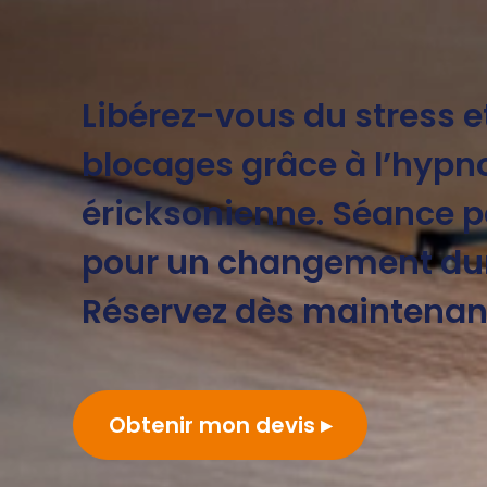
Libérez-vous du stress e
blocages grâce à l’hypn
éricksonienne. Séance p
pour un changement dur
Réservez dès maintenant
Obtenir mon devis