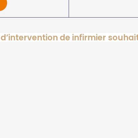
d’intervention de infirmier souha
Infirmier
Infirmier autre
ouver votre Infirmier autour de v