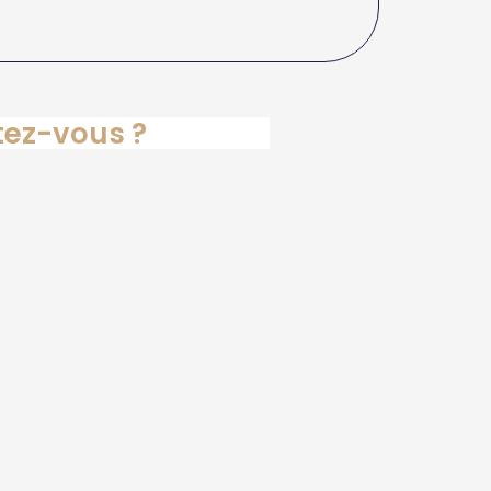
itez-vous ?
ous