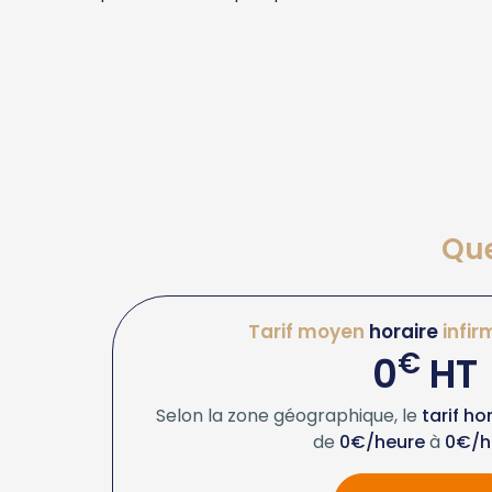
Que
Tarif moyen
horaire
infir
€
0
HT
Selon la zone géographique, le
tarif ho
de
0€/heure
à
0€/h