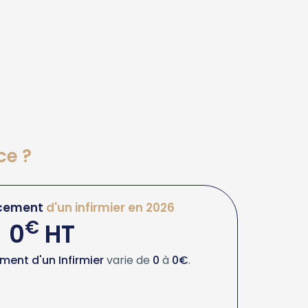
ce ?
cement
d'un infirmier en 2026
€
0
HT
ent d'un Infirmier
varie de
0
à
0€
.