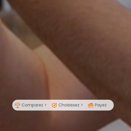
Comparez >
Choisissez >
Payez