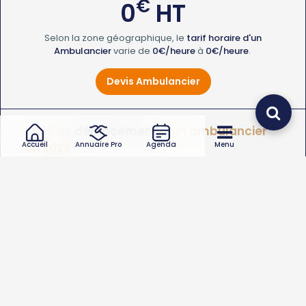
€
0
HT
Selon la zone géographique, le
tarif horaire d'un
Ambulancier
varie de
0€/heure
à
0€/heure
.
Devis Ambulancier
Frais de
déplacement
d'un ambulancier
Accueil
Annuaire Pro
Agenda
Menu
en 2026
€
0
HT
Le
coût de déplacement d'un Ambulancier
varie de
0
à
0€
.
Quel type d’intervention de ambulancier souhaitez-
vous ?