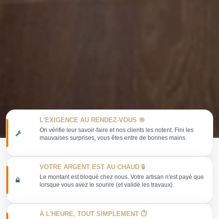
L'EXIGENCE AU RENDEZ-VOUS 🎯
On vérifie leur savoir-faire et nos clients les notent. Fini les
mauvaises surprises, vous êtes entre de bonnes mains.
VOTRE ARGENT EST AU CHAUD 🔒
Le montant est bloqué chez nous. Votre artisan n'est payé que
lorsque vous avez le sourire (et validé les travaux).
À L'HEURE, TOUT SIMPLEMENT ⏱️