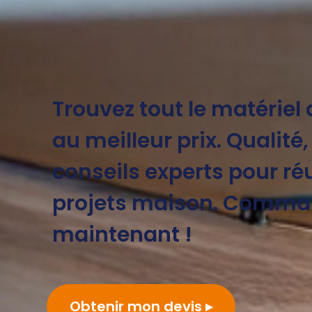
Trouvez tout le matériel
au meilleur prix. Qualité,
conseils experts pour ré
projets maison. Comma
maintenant !
Obtenir mon devis