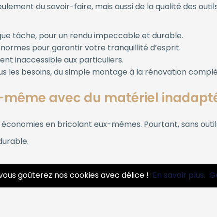
lement du savoir-faire, mais aussi de la qualité des outils
que tâche, pour un rendu impeccable et durable.
ormes pour garantir votre tranquillité d’esprit.
nt inaccessible aux particuliers.
s les besoins, du simple montage à la rénovation complè
soi-même avec du matériel inadapt
économies en bricolant eux-mêmes. Pourtant, sans outils
durable.
vous goûterez nos cookies avec délice !
En savoir plus.
G
mé.
est éviter ces pièges et garantir un travail impeccable dè