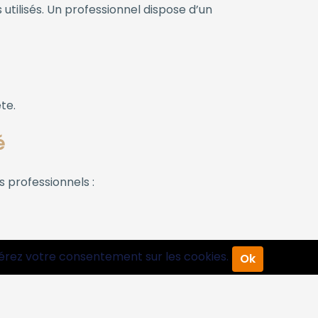
 utilisés. Un professionnel dispose d’un
te.
é
 professionnels :
érez votre consentement sur les cookies.
Ok
s la première intervention.