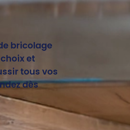
 de bricolage
 choix et
ussir tous vos
ndez dès