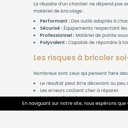
La réussite d’un chantier ne dépend pas seu
matériel de bricolage :
Performant :
Des outils adaptés à cha
Sécurisé :
Équipements respectant les n
Professionnel :
Matériel de pointe souve
Polyvalent :
Capable de répondre à tou
Les risques à bricoler 
Nombreux sont ceux qui pensent faire des 
Le résultat peut être décevant ou peu 
Les erreurs coûtent cher à réparer.
Le risque d’accident est accru.
En naviguant sur notre site, nous espérons que 
Le temps passé est souvent sous-esti
Confier votre projet à un professionnel, c’