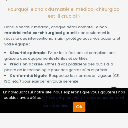
Pourquoi le choix du matériel médico-chirurgical
est-il crucial ?
Dans le secteur médical, chaque détail compte. Le bon
matériel médico-chirurgical
garantit non seulement la
réussite des interventions, mais il protège aussi vos patients et
votre équipe :
Sécurité optimale :
Évitez les infections et complications
grâce à des équipements stériles et certifiés.
Précision accrue :
Offrez à vos praticiens des outils à la
pointe de la technologie pour des gestes sûrs et précis.
Conformité légale :
Respectez les normes en vigueur (CE,
ISO, etc.) pour exercer en toute sérénité.
Les risques d’un équipement inadapté ou obsolète
En naviguant sur notre site, nous espérons que vous goûterez nos
cookies avec délice !
En savoir plus.
Gérez votre consentement
Un matériel non conforme ou vétuste expose votre
sur les cookies.
Ok
Accueil
Annuaire Pro
Agenda
Menu
établissement à de nombreux dangers :
Augmentation des risques d’erreurs médicales
Insatisfaction des patients