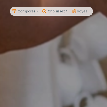
Comparez >
Choisissez >
Payez