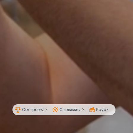
Comparez >
Choisissez >
Payez