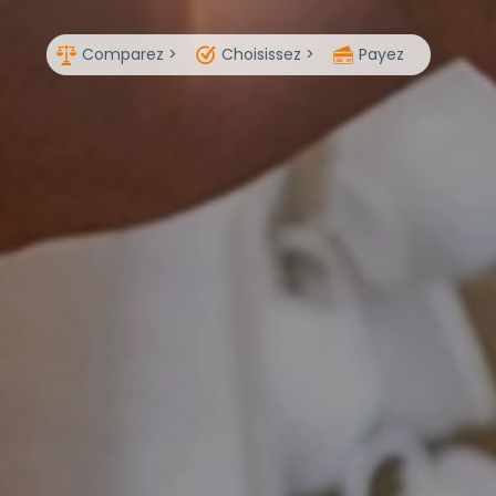
Comparez >
Choisissez >
Payez