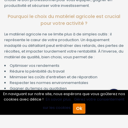
productivité et sécuriser votre investissement.
Pourquoi le choix du matériel agricole est crucial
pour votre activité ?
Le matériel agricole ne se limite plus à de simples outils : il
représente le cœur de votre production. Un équipement
inadapté ou défaillant peut entraîner des retards, des pertes de
récoltes, et impacter lourdement votre rentabilité. À l’inverse, du
matériel de qualité, bien choisi, vous permet de :
Optimiser vos rendements
Réduire la pénibilité du travail
Minimiser les coûts d’entretien et de réparation
Respecter les normes environnementales
Gagner du temps au quotidien
En naviguant sur notre site, nous espérons que vous goûterez nos
Ce qui différencie un vrai professionnel du matériel
cookies avec délice !
En savoir plus.
Gérez votre consentement
agricole
sur les cookies.
Ok
Accueil
Annuaire Pro
Agenda
Menu
Confier votre projet à un expert, c’est bénéficier :
D’un conseil personnalisé selon la taille et la nature de votre