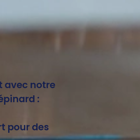
 avec notre
épinard :
 pour des