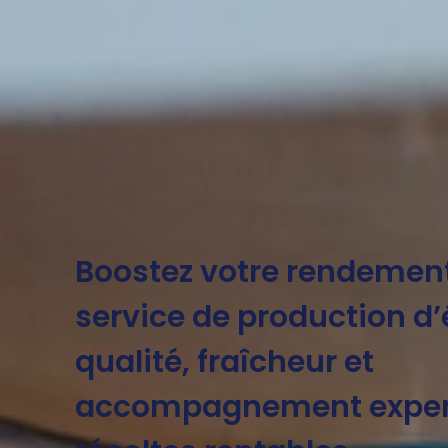
Boostez votre rendement
service de production d’
qualité, fraîcheur et
accompagnement expert