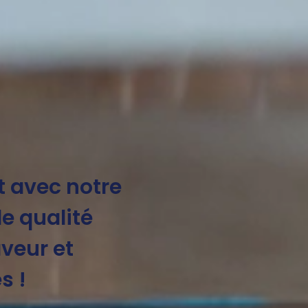
 avec notre
e qualité
aveur et
s !