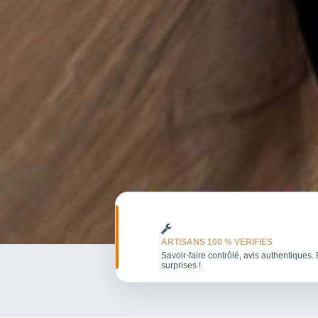
ARTISANS 100 % VERIFIES
Savoir-faire contrôlé, avis authentiques. 
surprises !