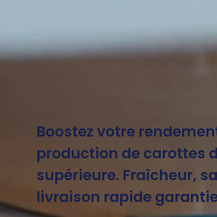
Boostez votre rendement
production de carottes d
supérieure. Fraîcheur, s
livraison rapide garantie