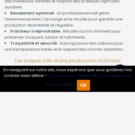
des meilleures variétés et respect des pratiques agricoles
durables.
Rendement optimisé
: Un professionnel sait gérer
l’ensemencement, l’arrosage et la récolte pour garantir une
production abondante et régulière.
Fraîcheur irréprochable
: Récolte au bon moment pour
préserver croquant, saveur et nutriments.
Traçabilité et sécurité
: Suivi rigoureux des cultures pour
une transparence totale et le respect des normes sanitaires.
Les étapes clés d’une production maîtrisée
En naviguant sur notre site, nous espérons que vous goûterez nos
Sélection des semences
: Choix variétal selon la saison, la
cookies avec délice !
En savoir plus.
Gérez votre consentement
résistance aux maladies et les attentes du client.
Préparation des sols
: Amendement naturel, rotation des
sur les cookies.
Ok
Accueil
Annuaire Pro
Agenda
Menu
cultures et travail du sol pour une croissance optimale.
Suivi de la croissance
: Surveillance quotidienne, irrigation
raisonnée et lutte intégrée contre les parasites.
Récolte et conditionnement
: Cueillette à maturité, tri et
emballage soigné pour préserver la fraîcheur jusque dans
votre assiette ou vos rayons.
À qui s’adresse notre service de production de