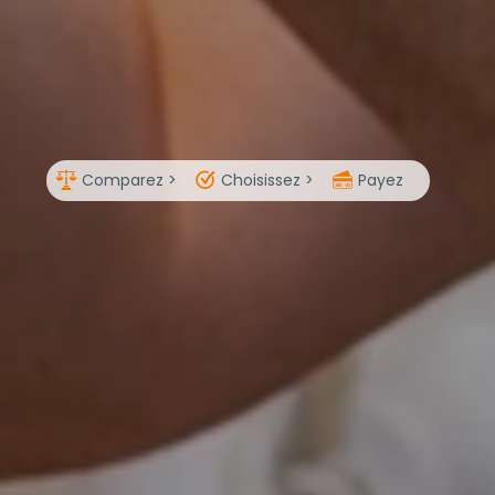
Comparez >
Choisissez >
Payez