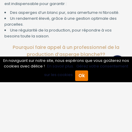
est indispensable pour garantir :
Des asperges d’un blanc pur, sans amertume ni fibrosité.
Un rendement élevé, grâce à une gestion optimale des
parcelles.
Une régularité de la production, pour répondre à vos
besoins toute la saison.
Pourquoi faire appel à un professionnel de la
production d’asperge blanche??
En naviguant sur notre site, nous espérons que vous goûterez nos
Confier votre projet à un spécialiste, c’est :
cookies avec délice !
En savoir plus.
Gérez votre consentement
Bénéficier d’une expertise de terrain et d’un
sur les cookies.
Ok
Accueil
Annuaire Pro
Agenda
Menu
accompagnement personnalisé.
Profiter de techniques de culture innovantes et
respectueuses de l’environnement.
Assurer la traçabilité, la qualité et la fraîcheur de chaque
asperge blanche produite.
Sécuriser vos approvisionnements, que vous soyez
restaurateur, distributeur ou particulier exigeant.
Notre engagement?: la qualité, du champ à