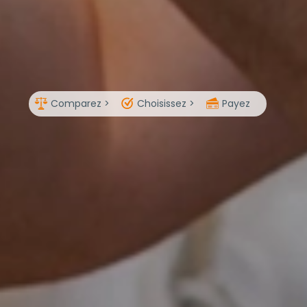
Comparez >
Choisissez >
Payez