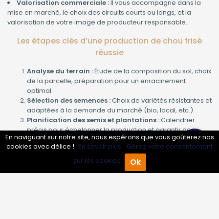
Valorisation commerciale :
Il vous accompagne dans la
mise en marché, le choix des circuits courts ou longs, et la
valorisation de votre image de producteur responsable.
Les étapes clés d’une production de chou frisé
réussie
Analyse du terrain :
Étude de la composition du sol, choix
de la parcelle, préparation pour un enracinement
optimal.
Sélection des semences :
Choix de variétés résistantes et
adaptées à la demande du marché (bio, local, etc.).
Planification des semis et plantations :
Calendrier
précis pour échelonner la production et garantir des
En naviguant sur notre site, nous espérons que vous goûterez nos
récoltes régulières.
cookies avec délice !
En savoir plus.
Gérez votre consentement
Suivi agronomique :
Contrôle de la croissance,
fertilisation raisonnée, irrigation maîtrisée.
sur les cookies.
Ok
Accueil
Annuaire Pro
Agenda
Menu
Récolte et conditionnement :
Méthodes respectueuses
du produit pour conserver fraîcheur et qualité
nutritionnelle.
À qui s’adresse notre service de production de
chou frisé ?