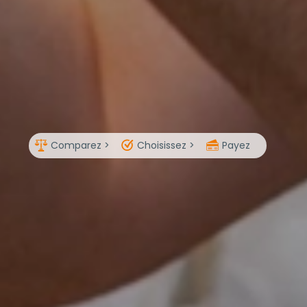
Comparez >
Choisissez >
Payez