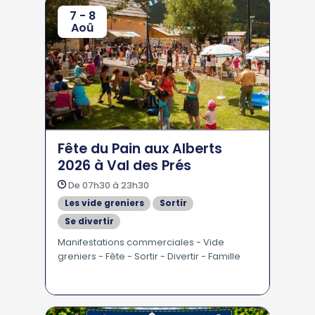
7 - 8
Aoû
Fête du Pain aux Alberts
2026 à Val des Prés
De 07h30 à 23h30
Les vide greniers
Sortir
Se divertir
En Famille - Pour les Enfants
Manifestations commerciales - Vide
greniers - Fête - Sortir - Divertir - Famille