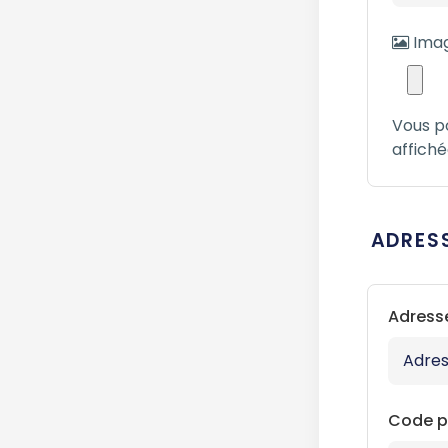
Imag
Vous p
affich
ADRES
Adress
Code p