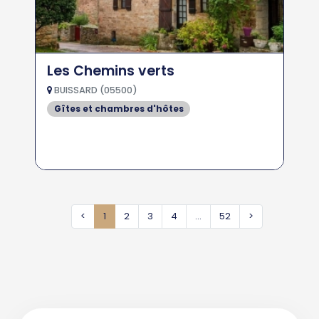
Les Chemins verts
BUISSARD (05500)
Gîtes et chambres d'hôtes
<
1
2
3
4
...
52
>