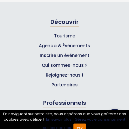
Découvrir
Tourisme
Agenda & Événements
Inscrire un événement
Qui sommes-nous ?
Rejoignez-nous !
Partenaires
Professionnels
En naviguant sur notre site, nous espérons que vous goûterez nos
Annuaire pro
cookies avec délice !
En savoir plus.
Gérez votre consentement
Inscrire mon entreprise
sur les cookies.
Ok